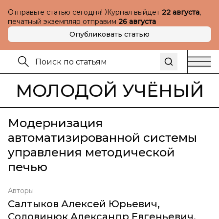
Отправьте статью сегодня! Журнал выйдет
22 августа
,
печатный экземпляр отправим
26 августа
Опубликовать статью
МОЛОДОЙ УЧЁНЫЙ
Модернизация
автоматизированной системы
управления методической
печью
Авторы
Салтыков Алексей Юрьевич
,
Соловинюк Александр Евгеньевич
,