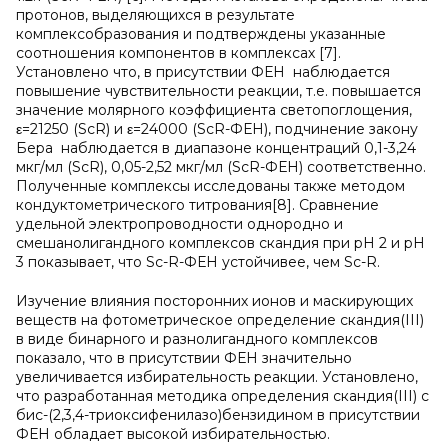
протонов, выделяющихся в результате
комплексобразования и подтверждены указанные
соотношения компонентов в комплексах [7].
Установлено что, в присутствии ФЕН наблюдается
повышение чувствительности реакции, т.е. повышается
значение молярного коэффициента светопоглощения,
ε=21250 (ScR) и ε=24000 (ScR-ФЕН), подчинение закону
Бера наблюдается в диапазоне концентраций 0,1-3,24
мкг/мл (ScR), 0,05-2,52 мкг/мл (ScR-ФЕН) соответственно.
Полученные комплексы исследованы также методом
кондуктометрического титрования[8]. Сравнение
удельной электропроводности однородно и
смешанолигандного комплексов скандия при рН 2 и рН
3 показывает, что Sc-R-ФЕН устойчивее, чем Sc-R.
Изучение влияния посторонних ионов и маскирующих
веществ на фотометрическое определение скандия(III)
в виде бинарного и разнолигандного комплексов
показало, что в присутствии ФЕН значительно
увеличивается избирательность реакции. Установлено,
что разработанная методика определения скандия(III) с
бис-(2,3,4-триоксифенилазо)бензидином в присутствии
ФЕН обладает высокой избирательностью.