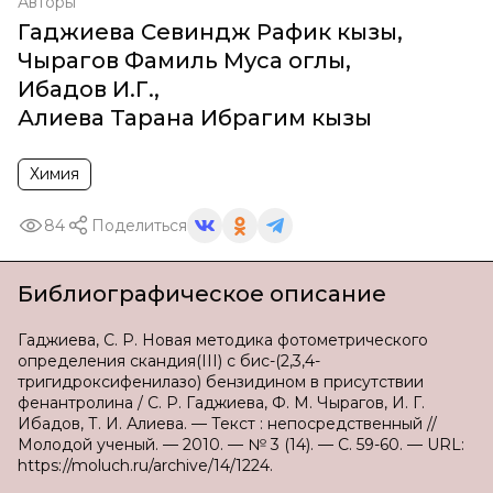
Авторы
Гаджиева Севиндж Рафик кызы
,
Чырагов Фамиль Муса оглы
,
Ибадов И.Г.
,
Алиева Тарана Ибрагим кызы
Химия
84
Поделиться
Библиографическое описание
Гаджиева, С. Р. Новая методика фотометрического
определения скандия(III) с бис-(2,3,4-
тригидроксифенилазо) бензидином в присутствии
фенантролина / С. Р. Гаджиева, Ф. М. Чырагов, И. Г.
Ибадов, Т. И. Алиева. — Текст : непосредственный //
Молодой ученый. — 2010. — № 3 (14). — С. 59-60. — URL:
https://moluch.ru/archive/14/1224.