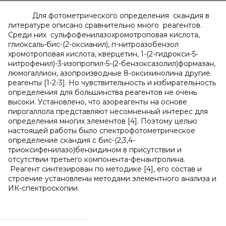
Для фотометрического определения скандия в
литературе описано сравнительно много реагентов.
Среди них сульфофенилазохромотроповая кислота,
глиоксаль-бис-(2-оксианил), п-нитроазобензол
хромотроповая кислота, кверцетин, 1-(2-гидрокси-5-
нитрофенил)-3-изопропил-5-(2-бензоксазолил)формазан,
люмогаллион, азопроизводные 8-оксихинолина другие
реагенты [1-2-3]. Но чувствительность и избирательность
определения для большинства реагентов не очень
высоки. Установлено, что азореагенты на основе
пирогаллола представляют несомненный интерес для
определения многих элементов [4]. Поэтому целью
настоящей работы было спектрофотометрическое
определение скандия с бис-(2,3,4-
триоксифенилазо)бензидином в присутствии и
отсутствии третьего компонента-фенантролина.
Реагент синтезирован по методике [4], его состав и
строение установлены методами элементного анализа и
ИК-спектроскопии.