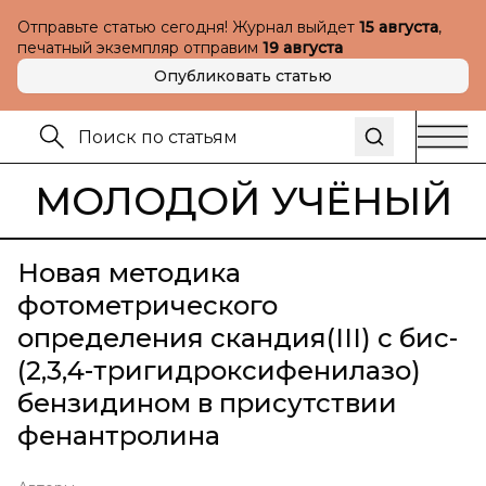
Отправьте статью сегодня! Журнал выйдет
15 августа
,
печатный экземпляр отправим
19 августа
Опубликовать статью
МОЛОДОЙ УЧЁНЫЙ
Новая методика
фотометрического
определения скандия(III) с бис-
(2,3,4-тригидроксифенилазо)
бензидином в присутствии
фенантролина