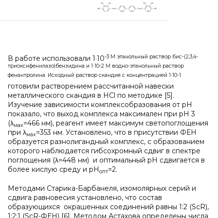
-3 М этанольный раствор бис-(2,3,4-
В работе использовали 1·10
триоксифенилазо)бензидина и 1·10-2 М водно-этанольный раствор
фенантролина. Исходный раствор скандия с концентрацией 1∙10-1
готовили растворением рассчитанной навески
металлического скандия в НСl по методике [5].
Изучение зависимости комплексобразования от рН
показало, что выход комплекса максимален при рН 3
(λ
=466 нм), реагент имеет максимум светопоглощения
мах
при λ
=353 нм. Установлено, что в присутствии ФЕН
мах
образуется разнолигандный комплекс, с образованием
которого наблюдается гибсохромный сдвиг в спектре
поглощения (λ=448 нм) и оптимальный рН сдвигается в
более кислую среду и рН
=2.
опт
Методами Старика-Барбанеля, изомолярных серий и
сдвига равновесия установлено, что состав
образующихся окрашенных соединений равны 1:2 (ScR),
1:2:1 (ScR-ФЕН) [6]. Методом Астахова определены числа