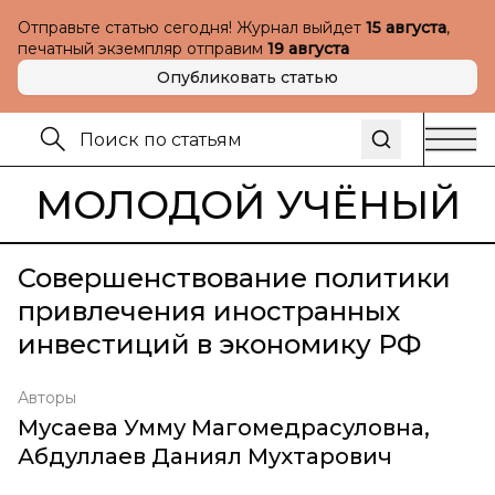
Отправьте статью сегодня! Журнал выйдет
15 августа
,
печатный экземпляр отправим
19 августа
Опубликовать статью
МОЛОДОЙ УЧЁНЫЙ
Совершенствование политики
привлечения иностранных
инвестиций в экономику РФ
Авторы
Мусаева Умму Магомедрасуловна
,
Абдуллаев Даниял Мухтарович