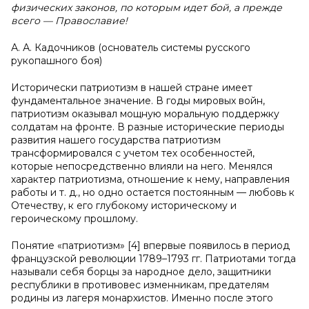
физических законов, по которым идет бой, а прежде
всего — Православие!
А. А. Кадочников (основатель системы русского
рукопашного боя)
Исторически патриотизм в нашей стране имеет
фундаментальное значение. В годы мировых войн,
патриотизм оказывал мощную моральную поддержку
солдатам на фронте. В разные исторические периоды
развития нашего государства патриотизм
трансформировался с учетом тех особенностей,
которые непосредственно влияли на него. Менялся
характер патриотизма, отношение к нему, направления
работы и т. д., но одно остается постоянным — любовь к
Отечеству, к его глубокому историческому и
героическому прошлому.
Понятие «патриотизм» [4] впервые появилось в период
французской революции 1789–1793 гг. Патриотами тогда
называли себя борцы за народное дело, защитники
республики в противовес изменникам, предателям
родины из лагеря монархистов. Именно после этого