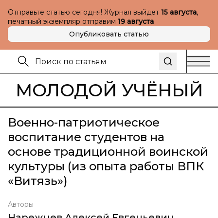
Отправьте статью сегодня! Журнал выйдет
15 августа
,
печатный экземпляр отправим
19 августа
Опубликовать статью
МОЛОДОЙ УЧЁНЫЙ
Военно-патриотическое
воспитание студентов на
основе традиционной воинской
культуры (из опыта работы ВПК
«Витязь»)
Авторы
Нарежнев Алексей Евгеньевич
,