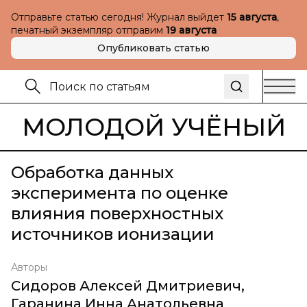
Отправьте статью сегодня! Журнал выйдет
15 августа
,
печатный экземпляр отправим
19 августа
Опубликовать статью
МОЛОДОЙ УЧЁНЫЙ
Обработка данных
эксперимента по оценке
влияния поверхностных
источников ионизации
Авторы
Сидоров Алексей Дмитриевич
,
Гаранина Инна Анатольевна