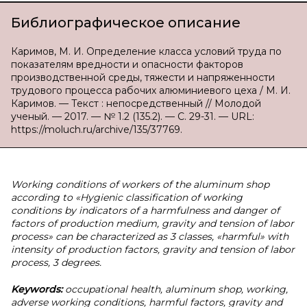
Библиографическое описание
Каримов, М. И. Определение класса условий труда по
показателям вредности и опасности факторов
производственной среды, тяжести и напряженности
трудового процесса рабочих алюминиевого цеха / М. И.
Каримов. — Текст : непосредственный // Молодой
ученый. — 2017. — № 1.2 (135.2). — С. 29-31. — URL:
https://moluch.ru/archive/135/37769.
Working conditions of workers of the aluminum shop
according to «Hygienic classification of working
conditions by indicators of a harmfulness and danger of
factors of production medium, gravity and tension of labor
process» can be characterized as 3 classes, «harmful» with
intensity of production factors, gravity and tension of labor
process, 3 degrees.
Keywords:
occupational health, aluminum shop, working,
adverse working conditions, harmful factors, gravity and