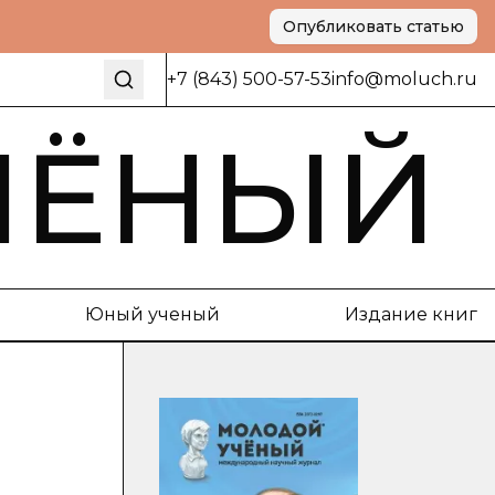
Опубликовать статью
+7 (843) 500-57-53
info@moluch.ru
ЧЁНЫЙ
Юный ученый
Издание книг