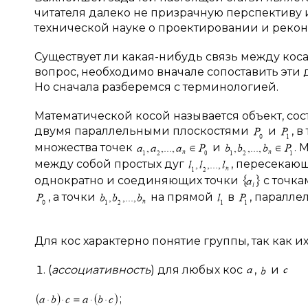
читателя далеко не призрачную перспективу 
технической науке о проектировании и рекон
Существует ли какая-нибудь связь между кос
вопрос, необходимо вначале сопоставить эти 
Но сначала разберемся с терминологией.
Математической косой называется объект, со
двумя параллельными плоскостями
и
, 
множества точек
и
. 
между собой простых дуг
, пересекаю
однократно и соединяющих точки
с точк
, а точки
на прямой
в
, паралл
Для кос характерно понятие группы, так как и
(
ассоциативность
) для любых кос
,
и
;