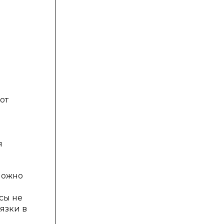
от
я
можно
сы не
язки в