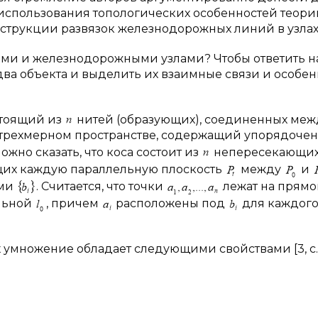
использования топологических особенностей теории
струкции развязок железнодорожных линий в узлах
ами и железнодорожными узлами? Чтобы ответить на
два объекта и выделить их взаимные связи и особен
стоящий из
нитей (образующих), соединенных меж
в трехмерном пространстве, содержащий упорядоче
Можно сказать, что коса состоит из
непересекающи
щих каждую параллельную плоскость
между
и
ами
. Считается, что точки
лежат на прям
ельной
, причем
расположены под
для каждог
х умножение обладает следующими свойствами [3, с. 