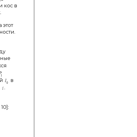
 кос в
.
 этот
ности.
ду
нные
хся
ой
в
о
.
10]: