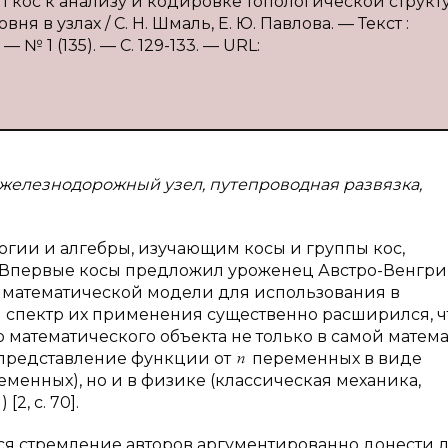
п кос к анализу и кодировке топологической структ
 в узлах / С. Н. Шмаль, Е. Ю. Павлова. — Текст :
№ 1 (135). — С. 129-133. — URL:
, железнодорожный узел, путепроводная развязка,
огии и алгебры, изучающим косы и группы кос,
и. Впервые косы предложил уроженец Австро-Венгр
ве математической модели для использования в
спектр их применения существенно расширился, ч
 математического объекта не только в самой матем
 представление функции от
переменных в виде
енных), но и в физике (классическая механика,
2, с. 70].
ся стремление авторов аргументированно донести 