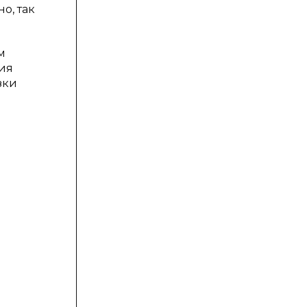
о, так
м
ния
зки