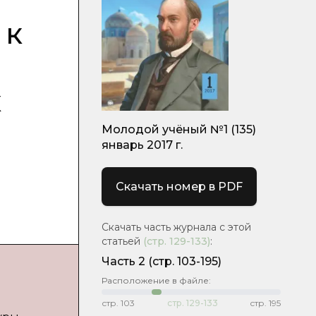
 к
х
Молодой учёный №1 (135)
январь 2017 г.
Скачать номер в PDF
Скачать часть журнала с этой
статьей
(стр.
129-133
)
:
Часть 2
(cтр. 103-195)
Расположение в файле:
стр.
103
стр.
129-133
стр.
195