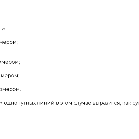
м
:
мером;
омером;
омером;
омером.
однопутных линий в этом случае выразится, как с