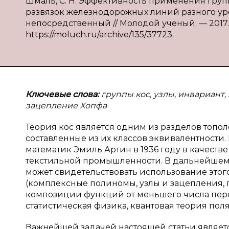
Шмаль, С. Н. Эффективность применения груп
развязок железнодорожных линий разного уровня
непосредственный // Молодой ученый. — 2017. — 
https://moluch.ru/archive/135/37723.
Ключевые слова:
группы кос, узлы, инвариант
зацепление Хопфа
Теория кос является одним из разделов топол
составленные из их классов эквивалентност
математик Эмиль Артин в 1936 году в качест
текстильной промышленности. В дальнейшем 
может свидетельствовать использование этого
(комплексные полиномы, узлы и зацепления,
композиции функций от меньшего числа перем
статистическая физика, квантовая теория поля) [
Важнейшей задачей настоящей статьи являет