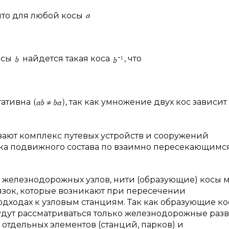
, что для любой косы
осы
найдется такая коса
, что
утативна
, так как умножение двух кос зависит 
ают комплекс путевых устройств и сооружений
ска подвижного состава по взаимно пересекающимс
и железнодорожных узлов, нити (образующие) косы 
язок, которые возникают при пересечении
одходах к узловым станциям. Так как образующие ко
 будут рассматриваться только железнодорожные разв
отдельных элементов (станций, парков) и