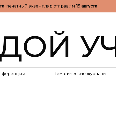
ста
, печатный экземпляр отправим
19 августа
ДОЙ У
нференции
Тематические журналы