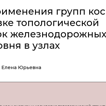
именения групп кос
вке топологической
зок железнодорожны
вня в узлах
 Елена Юрьевна