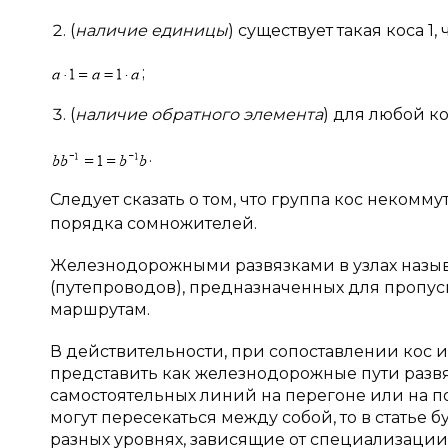
(
наличие единицы
) существует такая коса 1
;
(
наличие обратного элемента
) для любой к
.
Следует сказать о том, что группа кос некомм
порядка сомножителей.
Железнодорожными развязками в узлах назыв
(путепроводов), предназначенных для пропу
маршрутам.
В действительности, при сопоставлении кос 
представить как железнодорожные пути разв
самостоятельных линий на перегоне или на п
могут пересекаться между собой, то в статье
разных уровнях, зависящие от специализации 