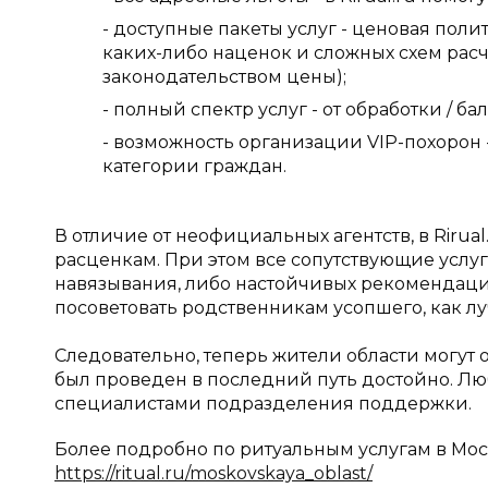
- доступные пакеты услуг - ценовая поли
каких-либо наценок и сложных схем рас
законодательством цены);
- полный спектр услуг - от обработки / б
- возможность организации VIP-похорон 
категории граждан.
В отличие от неофициальных агентств, в Riru
расценкам. При этом все сопутствующие услу
навязывания, либо настойчивых рекомендаций
посоветовать родственникам усопшего, как лу
Следовательно, теперь жители области могут об
был проведен в последний путь достойно. Люб
специалистами подразделения поддержки.
Более подробно по ритуальным услугам в Моско
https://ritual.ru/moskovskaya_oblast/