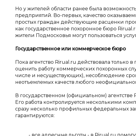
Но у жителей области ранее была возможност
предприятий. Во-первых, качество оказываемы
простых граждан действующие расценки прост
как государственное похоронное бюро Rirual.
жители Подмосковья могут пользоваться услу
Государственное или коммерческое бюро
Пока агентство Rirual.ru действовала только 
оценить работу коммерческих похоронных слу
числе и несуществующих), несоблюдение сроко
неотъемлемых качеств любого неофициальног
В государственном (официальном) агентстве R
Его работа контролируется несколькими комп
сразу несколько профильных федеральных за
гарантируются:
- все адресные льготы - в Rirual.ru помо