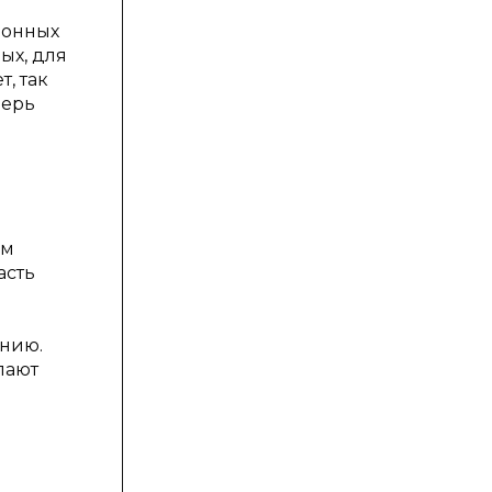
ронных
ых, для
, так
перь
ом
асть
анию.
пают