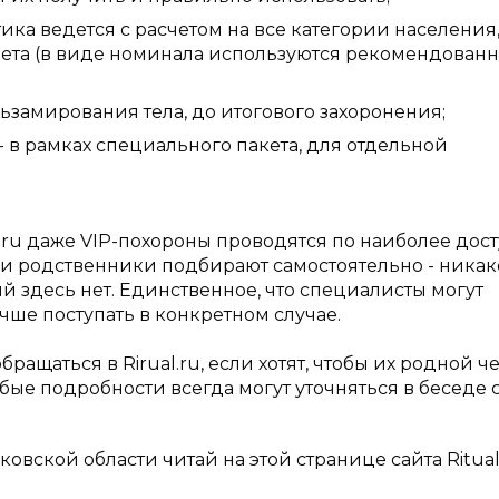
тика ведется с расчетом на все категории населения,
чета (в виде номинала используются рекомендован
альзамирования тела, до итогового захоронения;
- в рамках специального пакета, для отдельной
al.ru даже VIP-похороны проводятся по наиболее до
ги родственники подбирают самостоятельно - никак
 здесь нет. Единственное, что специалисты могут
чше поступать в конкретном случае.
ращаться в Rirual.ru, если хотят, чтобы их родной ч
ые подробности всегда могут уточняться в беседе 
вской области читай на этой странице сайта Ritual.