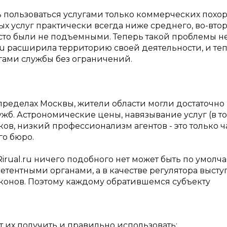
ь пользоваться услугами только коммерческих похо
х услуг практически всегда ниже среднего, во-втор
о были не подъемными. Теперь такой проблемы нет
ru расширила территорию своей деятельности, и те
гами службы без ограничений.
в пределах Москвы, жители области могли достаточно
жб. Астрономические цены, навязывание услуг (в т
в, низкий профессионализм агентов - это только ч
о бюро.
irual.ru ничего подобного нет может быть по умолч
етентными органами, а в качестве регулятора высту
конов. Поэтому каждому обратившемся субъекту
гут их получить и правильно использовать;