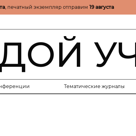
ста
, печатный экземпляр отправим
19 августа
ДОЙ У
нференции
Тематические журналы