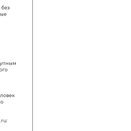
 без
ные
ступным
ого
еловек
со
ru: