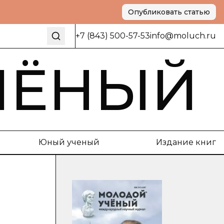
Опубликовать статью
+7 (843) 500-57-53
info@moluch.ru
ЧЁНЫЙ
Юный ученый
Издание книг