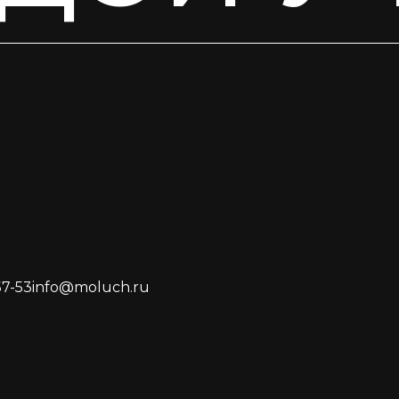
57-53
info@moluch.ru