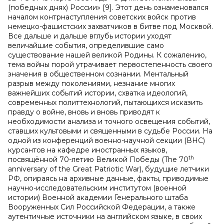
(победных днях) России» [9]. Этот день ознаменовался
началом контрнаступления советских войск против
немецко-фашистских захватчиков в битве под Москвой.
Все дальше и дальше вглубь истории уходят
величайшие события, определившие само
существование нашей великой Родины. К сожалению,
тема войны порой утрачивает первостепенность своего
значения в общественном сознании. Ментальный
разрыв между поколениями, незнание многих
важнейших событий истории, схватка идеологий,
современных политтехнологий, пытающихся исказить
правду о войне, вновь и вновь приводят к
необходимости анализа и точного освещения событий,
ставших культовыми и священными в судьбе России. На
одной из конференций военно-научной секции (ВНС)
курсантов на кафедре иностранных языков,
th
посвящённой 70-летию Великой Победы (The 70
anniversary of the Great Patriotic War), будущие летчики
РФ, опираясь на архивные данные, факты, приводимые
научно-исследовательским институтом (военной
истории) Военной академии Генерального штаба
Вооруженных Сил Российской Федерации, а также
аутентичные источники на английском языке, в своих