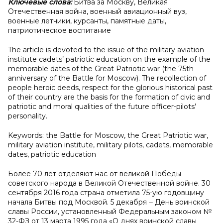
Ключевые слова:
Битва за Москву, Великая
Отечественная война, военный авиационный вуз,
военные летчики, курсанты, памятные даты,
патриотическое воспитание
The article is devoted to the issue of the military aviation
institute cadets’ patriotic education on the example of the
memorable dates of the Great Patriotic war (the 75th
anniversary of the Battle for Moscow). The recollection of
people heroic deeds, respect for the glorious historical past
of their country are the basis for the formation of civic and
patriotic and moral qualities of the future officer-pilots’
personality.
Keywords: the Battle for Moscow, the Great Patriotic war,
military aviation institute, military pilots, cadets, memorable
dates, patriotic education
Более 70 лет отделяют нас от великой Победы
советского народа в Великой Отечественной войне. 30
сентября 2016 года страна отметила 75-ую годовщину
начала Битвы под Москвой. 5 декабря ‒ День воинской
славы России, установленный Федеральным законом №
32-ФЗ от 13 марта 1995 года «О днях воинской славы