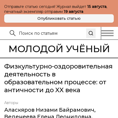
Отправьте статью сегодня! Журнал выйдет
15 августа
,
печатный экземпляр отправим
19 августа
Опубликовать статью
МОЛОДОЙ УЧЁНЫЙ
Физкультурно-оздоровительная
деятельность в
образовательном процессе: от
античности до XX века
Авторы
Аласкяров Низами Байрамович
,
Веденеева Елена Леонидовна
,