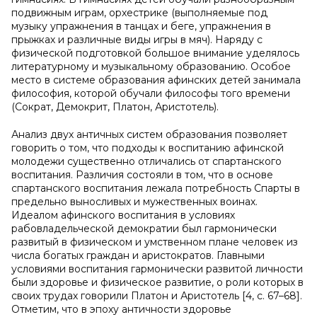
подвижным играм, орхестрике (выполняемые под
музыку упражнения в танцах и беге, упражнения в
прыжках и различные виды игры в мяч). Наряду с
физической подготовкой большое внимание уделялось
литературному и музыкальному образованию. Особое
место в системе образования афинских детей занимала
философия, которой обучали философы того времени
(Сократ, Демокрит, Платон, Аристотель).
Анализ двух античных систем образования позволяет
говорить о том, что подходы к воспитанию афинской
молодежи существенно отличались от спартанского
воспитания. Различия состояли в том, что в основе
спартанского воспитания лежала потребность Спарты в
предельно выносливых и мужественных воинах.
Идеалом афинского воспитания в условиях
рабовладельческой демократии был гармонически
развитый в физическом и умственном плане человек из
числа богатых граждан и аристократов. Главными
условиями воспитания гармонически развитой личности
были здоровье и физическое развитие, о роли которых в
своих трудах говорили Платон и Аристотель [4, с. 67–68].
Отметим, что в эпоху античности здоровье