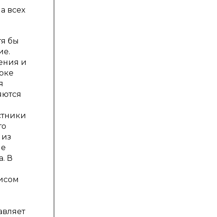
а всех
тя бы
ие.
ения и
оке
я
яются
стники
то
 из
ие
. В
висом
авляет