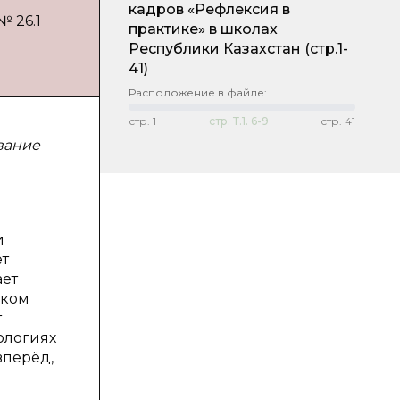
кадров «Рефлексия в
№ 26.1
практике» в школах
Республики Казахстан
(стр.1-
41)
Расположение в файле:
стр.
1
стр.
Т.1. 6-9
стр.
41
ование
и
ет
ает
иком
т
нологиях
вперёд,