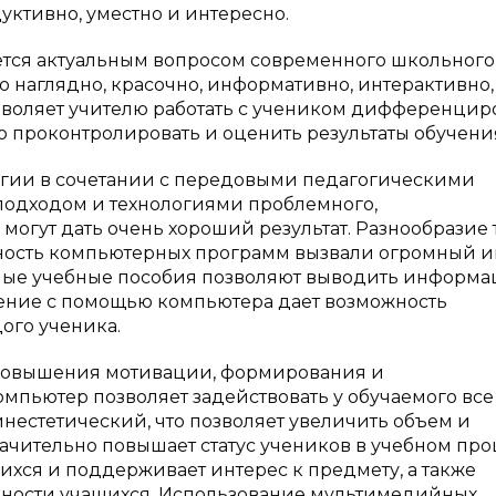
ктивно, уместно и интересно.
ется актуальным вопросом современного школьного
о наглядно, красочно, информативно, интерактивно,
позволяет учителю работать с учеником дифференцир
 проконтролировать и оценить результаты обучени
ии в сочетании с передовыми педагогическими
подходом и технологиями проблемного,
огут дать очень хороший результат. Разнообразие 
льность компьютерных программ вызвали огромный и
ные учебные пособия позволяют выводить информа
чение с помощью компьютера дает возможность
ого ученика.
 повышения мотивации, формирования и
мпьютер позволяет задействовать у обучаемого все
инестетический, что позволяет увеличить объем и
ачительно повышает статус учеников в учебном про
ихся и поддерживает интерес к предмету, а также
ьности учащихся. Использование мультимедийных