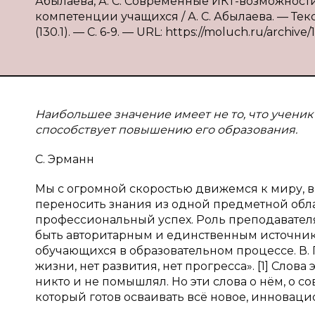
Абылаева, А. С. Современные ИКТ-возможно
компетенции учащихся / А. С. Абылаева. — Текс
(130.1). — С. 6-9. — URL: https://moluch.ru/archive
Наибольшее значение имеет не то, что ученик 
способствует повышению его образования.
С. Эрманн
Мы с огромной скоростью движемся к миру, в 
переносить знания из одной предметной област
профессиональный успех. Роль преподавател
быть авторитарным и единственным источник
обучающихся в образовательном процессе. В. 
жизни, нет развития, нет прогресса». [1] Слов
никто и не помышлял. Но эти слова о нём, о с
который готов осваивать всё новое, инноваци