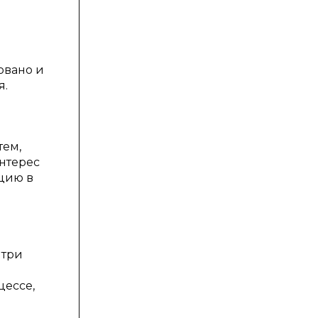
овано и
я.
тем,
нтерес
цию в
 три
цессе,