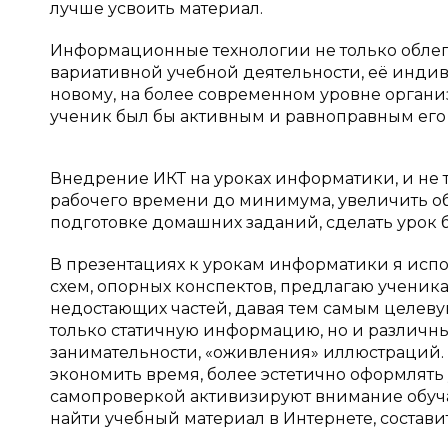
лучше усвоить материал.
Информационные технологии не только облег
вариативной учебной деятельности, её инди
новому, на более современном уровне организ
ученик был бы активным и равноправным его
Внедрение ИКТ на уроках информатики, и не т
рабочего времени до минимума, увеличить объ
подготовке домашних заданий, сделать урок 
В презентациях к урокам информатики я испо
схем, опорных конспектов, предлагаю ученика
недостающих частей, давая тем самым целевую
только статичную информацию, но и различн
занимательности, «оживления» иллюстраций. 
экономить время, более эстетично оформлят
самопроверкой активизируют внимание обуча
найти учебный материал в Интернете, состави