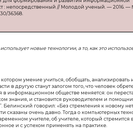
сти для формирования и развития информационной
т : непосредственный // Молодой ученый. — 2016. — 
/130/36368.
использует новые технологии, а то, как это использ
котором умение учиться, обобщать, анализировать 
и в другую станут залогом того, что человек обрет
я в информационном обществе меняется: он перест
ом знания, и становится руководителем и помощн
Г. Белинский говорил: «Без стремления к новому не
а эти сказаны очень давно. Тогда о компьютерных тех
овременном учителе, об учителе, который стремится 
онное и с успехом применять на практике.