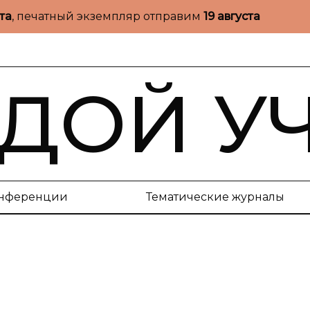
ста
, печатный экземпляр отправим
19 августа
ДОЙ У
нференции
Тематические журналы