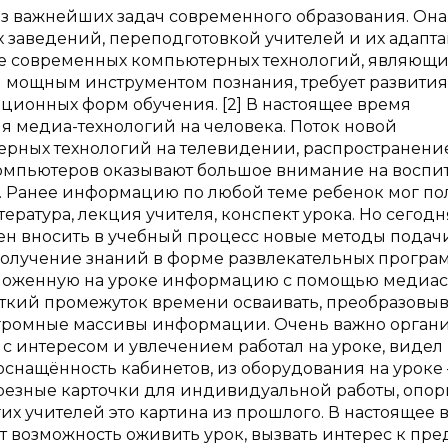
з важнейших задач современного образования. Она
х заведений, переподготовкой учителей и их адапт
е современных компьютерных технологий, являющи
мощным инструментом познания, требует развития
ционных форм обучения. [2] В настоящее время
 медиа-технологий на человека. Поток новой
рных технологий на телевидении, распространени
компьютеров оказывают большое внимание на воспи
. Ранее информацию по любой теме ребенок мог по
ература, лекция учителя, конспект урока. Но сегодн
ен вносить в учебный процесс новые методы подач
получение знаний в форме развлекательных програ
дложенную на уроке информацию с помощью медиас
ткий промежуток времени осваивать, преобразовыв
огромные массивы информации. Очень важно органи
, с интересом и увлечением работал на уроке, виде
 оснащённость кабинетов, из оборудования на уроке
разрезные карточки для индивидуальной работы, опо
гих учителей это картина из прошлого. В настоящее 
 возможность оживить урок, вызвать интерес к пре