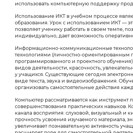
использовать компьютерную поддержку проду
Использование ИКТ в учебном процессе явля
образования. Урок с использованием ИКТ — эт
позволяет ученику работать в своем темпе, 
индивидуально, дает возможность оперативно
Информационно-коммуникационные технолог
технологиями (личностно-ориентированным 
программированного и проектного обучения) м
видов деятельности, красочность, увлекате
у учащихся. Существующие сегодня электрон
виде текста, звука и видеоизображения. Обу
организовать самостоятельные действия кажд
Компьютер рассматривается как инструмент
совершенствования практических навыков. Ко
канала восприятия: слуховой, визуальный и к
прочность усвоения изучаемого материала, зн
увеличивает познавательную активность учащ
расширяет поле для самостоятельной деятел