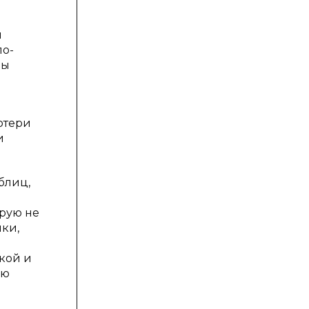
и
по-
бы
отери
и
блиц,
ирую не
ки,
кой и
аю