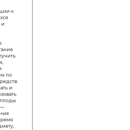
ации к
хся
 и
е
тание
лучить
я,
и
мм по
редств.
ать и
зовать
л плоды
 —
рные
время
дмету,