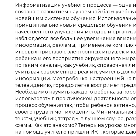
Информатизация учебного процесса — одна и
связана с развитием наукоемкой базы учебны
новейшим системам обучения. Использовани
принципиально новым средством обучения и 
качественного улучшения методов и организа
наблюдается все большее увеличение влияния
информации, рекламы, применение компьюте
игровых приставок, электронных игрушек и 
ребенка и его восприятие окружающего мира
по таким каналам, как учебник, справочная лит
учитывая современные реалии, учитель долж
информации. Мозг ребенка, настроенный на 
телевидению, гораздо легче воспримет пре
Необходимо научить каждого ребенка за коро
использовать в практической деятельности 
процесс обучения так, чтобы ребенок активно
своего труда и мог их оценить. Минимальная
тексты, учебник, тетрадь, в лучшем случае, 
схемы. Как это знакомо? Теперь на уроках мно
на помощь учителю пришли ИКТ, которые дают