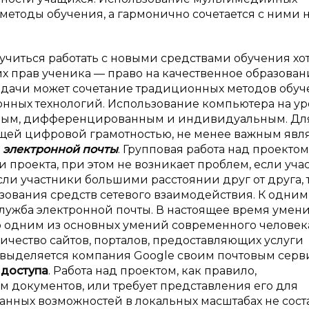
етоды обучения, а гармонично сочетается с ними н
читься работать с новыми средствами обучения хо
их прав ученика — право на качественное образован
адачи может сочетание традиционных методов обуч
ых технологий. Использование компьютера на ур
ьным, дифференцированным и индивидуальным. Дл
щей цифровой грамотностью, не менее важным явл
а
электронной почты
. Групповая работа над проектом
проекта, при этом не возникает проблем, если уча
если участники большими расстоянии друг от друга, 
зования средств сетевого взаимодействия. К одним
служба электронной почты. В настоящее время умен
о одним из основных умений современного человека
ичество сайтов, порталов, предоставляющих услуги
х выделяется компания Google своим почтовым сер
 доступа
. Работа над проектом, как правило,
 документов, или требует представления его для
нных возможностей в локальных масштабах не сост