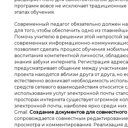
программ вовсе не исключает традиционные м
этапах обучения.
Современный педагог обязательно должен нау
для того, чтобы обеспечить одно из главнейш
Помочь учителю в решении этой непростой з
современных информационно-коммуникационн
позволяет сделать процесс обучения мобил
воспитания компетентной личности, обладаю
знания азбуки интернета. Регистрация адрес
предусматривает общение между участниками 
проекта находятся вблизи друга от друга, но 
естественно возникает необходимость исполь
средств сетевого взаимодействия относится 
использования услуг электронной почты стал
просторах интернета существует огромное кол
электронной почты, наиболее ярко среди ни
Gmail.
Создание документов для совместного
сопровождается совместным редактированием
просмотра и комментирования. Реализация да