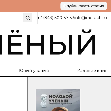
Опубликовать статью
+7 (843) 500-57-53
info@moluch.ru
ЧЁНЫЙ
Юный ученый
Издание книг