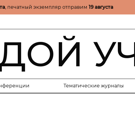
ста
, печатный экземпляр отправим
19 августа
ДОЙ У
нференции
Тематические журналы