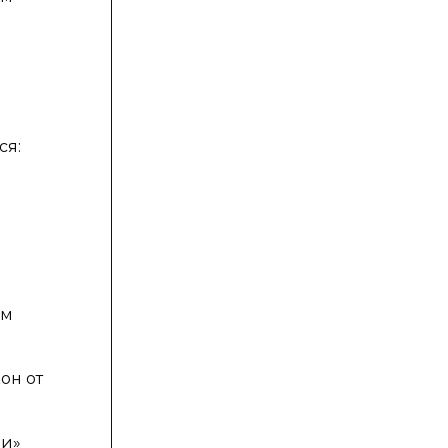
ся:
ым
он от
ии»