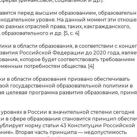
ферах (финансовой, социальной и др.).
тавятся перед высшим образованием, образователь
нодательном уровне. На данный момент эти отнош
азных отраслей права, таких, как
гражданского,
бразовательного и др. [5, с. 4]
ики в области образования, в соответствии с конц
звития Российской Федерации до 2020 года, являе
вания, которое будет соответствовать требованиям
менным потребностям общества. [4]
и в области образования призвано обеспечивать
ой государственной образовательной политики в
 целевая программа развития образования, приня
 уровнях в России в значительной степени сегодня
и в сфере образования становится принцип обесп
дублирует норму статьи 43 Конституции Российской
ние». Вторая часть принципа — недопустимость