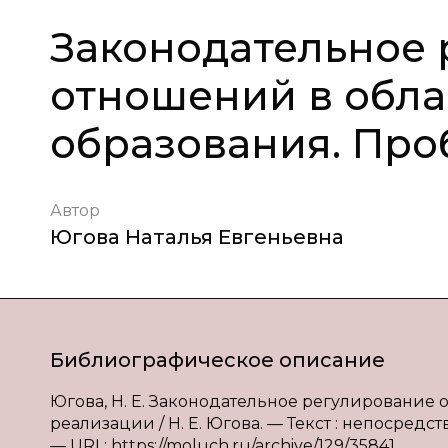
Законодательное 
отношений в обла
образования. Пр
Автор
Югова Наталья Евгеньевна
Библиографическое описание
Югова, Н. Е. Законодательное регулирование
реализации / Н. Е. Югова. — Текст : непосредств
— URL: https://moluch.ru/archive/129/35841.