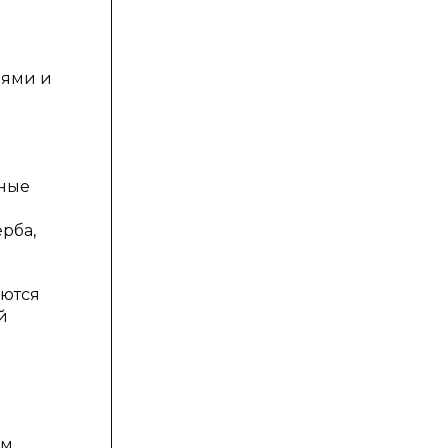
лями и
нные
рба,
аются
й
ом