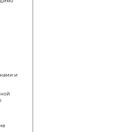
одимо
анами и
нной
о
ие