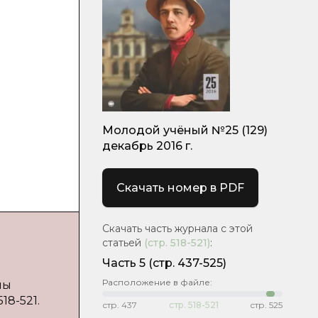
Молодой учёный №25 (129)
декабрь 2016 г.
Скачать номер в PDF
Скачать часть журнала с этой
статьей
(стр.
518-521
)
:
Часть 5
(стр. 437-525)
Расположение в файле:
мы
18-521.
стр.
437
стр.
518-521
стр.
525