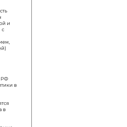
сть
ы
ой и
 с
ием,
ей)
о РФ
итики в
ятся
а в