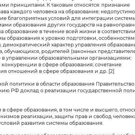
ными принципами. К таковым относятся: признание
ава каждого человека на образование; недопустимо
ие благоприятных условий для интеграции систем
ами образования других государств на равноправн
а образование в течение всей жизни в соответствии
мы образования к уровню подготовки, особенностям
а; демократический характер управления образован
, обучающихся, родителей (законных представител
 в управлении образовательными организациями;
 конкуренции в сфере образования; сочетание
ия отношений в сфере образования и др. [2]
ной политики в области образования Правительств
нию РФ доклад о реализации государственной пол
 сфере образования, в том числе и высшего, относ
анизмов реализации, защиты прав и свобод человек
условий развития системы образования.