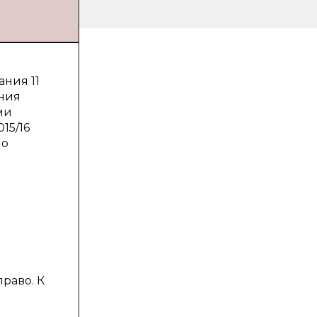
ания 11
ния
ми
15/16
ло
раво. К
и