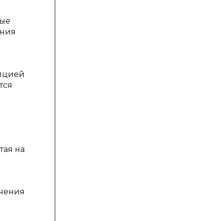
ные
ения
епцией
тся
тая на
ечения