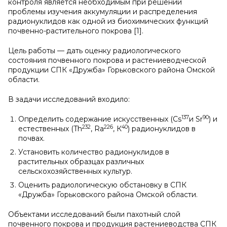
контроля является необходимым при решении
проблемы изучения аккумуляции и распределения
радионуклидов как одной из биохимических функций
почвенно-растительного покрова [1].
Цель работы — дать оценку радиологического
состояния почвенного покрова и растениеводческой
продукции СПК «Дружба» Горьковского района Омской
области.
В задачи исследований входило:
137
90
Определить содержание искусственных (Cs
и Sr
) и
232
226
40
естественных (Th
, Ra
, К
) радионуклидов в
почвах.
Установить количество радионуклидов в
растительных образцах различных
сельскохозяйственных культур.
Оценить радиологическую обстановку в СПК
«Дружба» Горьковского района Омской области.
Объектами исследований были пахотный слой
почвенного покрова и продукция растениеводства СПК