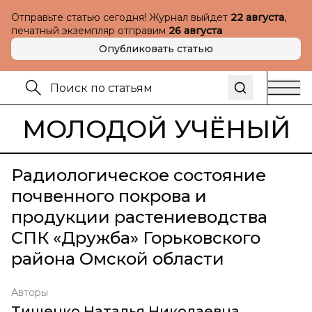
Отправьте статью сегодня! Журнал выйдет
22 августа
,
печатный экземпляр отправим
26 августа
Опубликовать статью
МОЛОДОЙ УЧЁНЫЙ
Радиологическое состояние
почвенного покрова и
продукции растениеводства
СПК «Дружба» Горьковского
района Омской области
Авторы
Тищенко Наталья Николаевна
,