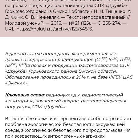
покрова и продукции растениеводства СПК «Дружба»
Горьковского района Омской области / Н. Н. Тищенко, А.
Д. Финк, О. В. Нежевляк. — Текст : непосредственный //
Молодой ученый. — 2016. — № 21 (125). — С. 268-274. —
URL: https://moluch.ru/archive/125/34813.
В данной статье приведены экспериментальные
137
90
232
данные о содержании радионуклидов (Cs
, Sr
, Th
,
226
40
Ra
, К
)в
почвах и продукции растениеводства СПК
«Дружба» Горьковского района Омской области.
Обследование проводилось в 2014 г. на базе ФГБУ ЦАС
«Омский».
Ключевые слова
: радионуклиды, радиологический
мониторинг, почвенный покров, растениеводческая
продукция, СПК «Дружба»
В настоящее время и в перспективе особо остро встает
проблема экологической безопасности окружающей
среды, экологически безопасного природопользования
при возрастающих антропогенных нагрузках.