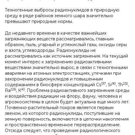
Техногенные выбросы радионуклидов в природную
среду в ряде районов земного шара значительно
превышают природные нормы.
До недавнего времени в качестве важнейших
загрязняющих веществ рассматривались, главным
образом, пыль, угарный и углекислый газы, оксиды серы
и азота, углеводороды. Радионуклиды не
рассматривались как источник загрязнения. На текущий
момент интерес к загрязнению радиоактивными
веществами значительно вырос, в связи с техногенными
авариями на атомных электростанциях, утечками при
захоронении радионуклидов и повышенным
137
90
232
содержанием в биосфере концентраций Cs
, Sr
, Th
,
226
40
Ra
, К
. Проблема радиоактивного загрязнения среды
и воздействия радиации на флору, фауну, человека и
агроэкосистемы в целом будет актуальна еще много лет.
Почвенно-растительный покров является первым
звеном, из которого радионуклиды, поступившие на
земную поверхность, включаются в цепочки накопления
и пространственно-временное перераспределение.
Отсюда следует, что проведение радиологического