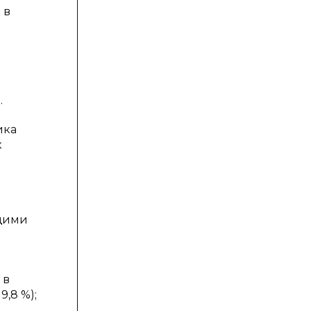
 в
.
ика
к
ащими
 в
9,8 %);