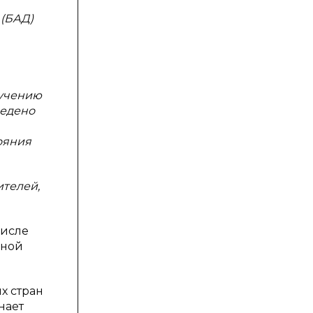
 (БАД)
зучению
ведено
ояния
ителей,
числе
нной
х стран
нает