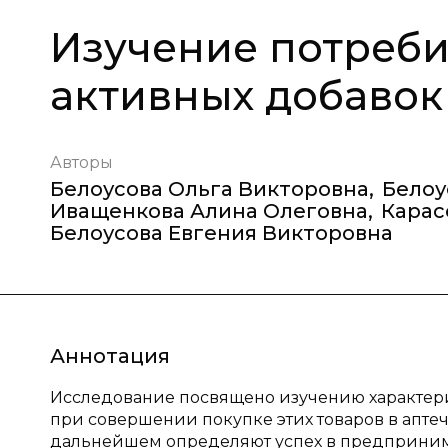
Изучение потреби
активных добавок
Авторы
Белоусова Ольга Викторовна
,
Белоу
Иващенкова Алина Олеговна
,
Карас
Белоусова Евгения Викторовна
Аннотация
Исследование посвящено изучению характери
при совершении покупке этих товаров в апте
дальнейшем определяют успех в предприним