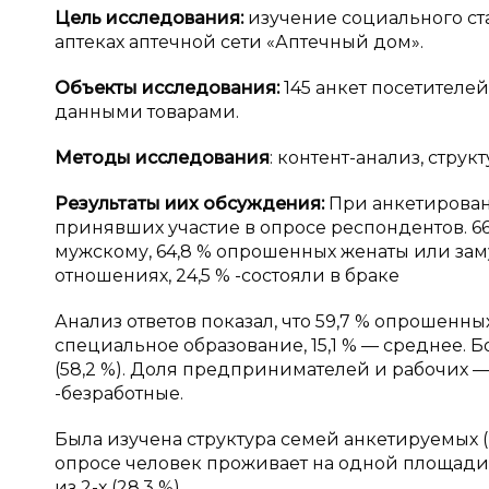
Цель исследования:
изучение социального ст
аптеках аптечной сети «Аптечный дом».
Объекты исследования:
145 анкет посетителе
данными товарами.
Методы исследования
: контент-анализ, стру
Результаты и
их обсуждения:
При анкетирова
принявших участие в опросе респондентов. 66,
мужскому, 64,8 % опрошенных женаты или заму
отношениях, 24,5 % -состояли в браке
Анализ ответов показал, что 59,7 % опрошенн
специальное образование, 15,1 % — среднее. 
(58,2 %). Доля предпринимателей и рабочих — (1
-безработные.
Была изучена структура семей анкетируемых 
опросе человек проживает на одной площади. Как
из 2-х (28,3 %).