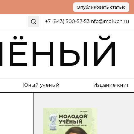
Опубликовать статью
+7 (843) 500-57-53
info@moluch.ru
ЧЁНЫЙ
Юный ученый
Издание книг