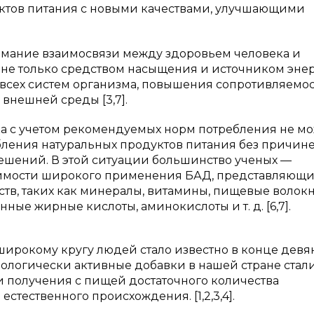
ктов питания с новыми качествами, улучшающими
мание взаимосвязи между здоровьем человека и
я не только средством насыщения и источником энер
сех систем организма, повышения сопротивляемос
внешней среды [3,7].
а с учетом рекомендуемых норм потребления не мо
бления натуральных продуктов питания без причин
решений. В этой ситуации большинство ученых —
димости широкого применения БАД, представляющи
в, таких как минералы, витамины, пищевые волокн
ые жирные кислоты, аминокислоты и т. д. [6,7].
широкому кругу людей стало известно в конце девя
иологически активные добавки в нашей стране стал
и получения с пищей достаточного количества
стественного происхождения. [1,2,3,4].