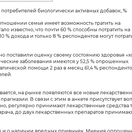
и потребителей биологически активных добавок, %
отношении семья имеет возможность тратить на
ло известно, что почти 60 % способны потратить на
10 % дохода и только 8 % респондентов могут потрат
вно поставили оценку своему состоянию здоровья «
ические заболевания имеются у 52,5 % опрошенных.
тической помощи 2 раз в месяц 61,4 % респонденто
елей.
ается, на рынке появляются все новые лекарствен
прагмазии. В связи с этим в анкете присутствует во
но, регулярно принимают лекарственные средства 
врача, до двух лекарственных препаратов принимают
х и о наличии вредных привычек. Мнения опрошен