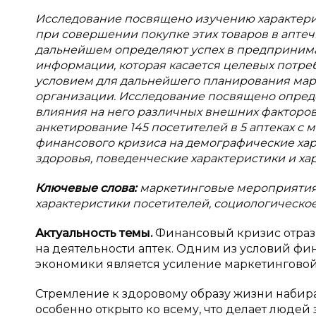
Исследование посвящено изучению характери
при совершении покупке этих товаров в аптеч
дальнейшем определяют успех в предпринима
информации, которая касается целевых потре
условием для дальнейшего планирования ма
организации. Исследование посвящено опреде
влияния на него различных внешних факторов.
анкетирование 145 посетителей в 5 аптеках с м
финансового кризиса на демографические хар
здоровья, поведенческие характеристики и ха
Ключевые слова:
маркетинговые мероприятия,
характеристики посетителей, социологическо
Актуальность темы.
Финансовый кризис отрази
на деятельности аптек. Одним из условий фи
экономики является усиление маркетинговой де
Стремление к здоровому образу жизни набира
особенно открыто ко всему, что делает люде