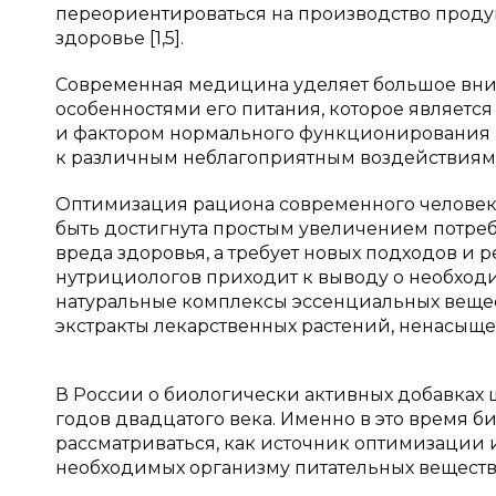
переориентироваться на производство проду
здоровье [1,5].
Современная медицина уделяет большое вни
особенностями его питания, которое являетс
и фактором нормального функционирования в
к различным неблагоприятным воздействиям 
Оптимизация рациона современного человек
быть достигнута простым увеличением потре
вреда здоровья, а требует новых подходов и 
нутрициологов приходит к выводу о необхо
натуральные комплексы эссенциальных вещест
экстракты лекарственных растений, ненасыщенн
В России о биологически активных добавках 
годов двадцатого века. Именно в это время б
рассматриваться, как источник оптимизации 
необходимых организму питательных веществ е