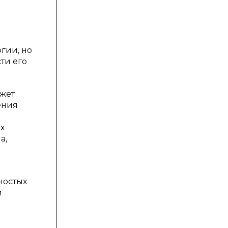
гии, но
ти его
жет
ения
х
а,
ностых
и