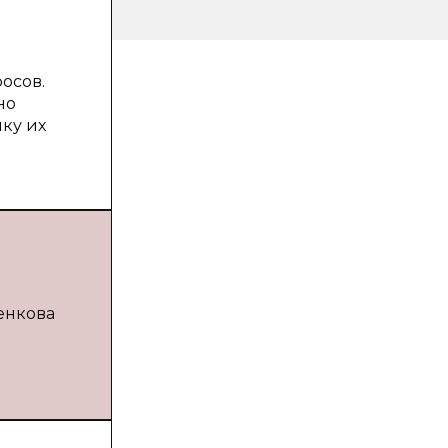
осов.
но
ку их
щенкова