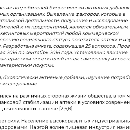
стик потребителей биологически активных добавок
ных организациях. Выявление факторов, которые в
тельской деятельности, получение и исследование
бителей и их предпочтений, является обязательным
ркетинговых мероприятий любой коммерческой
лению социального статуса посетителя аптеки и и
 Разработана анкета, содержащая 25 вопросов. Про
ая 2016 по сентябрь 2016 года. Установлено влияние
актеристики посетителей аптек, самооценку их сост
рактеристики покупки.
 биологически активные добавки, изучение потреб
е исследование
лся на различных сторонах жизни общества, в том 
нансовой стабилизации аптеки в условиях совреме
ятельности в аптеке [2,6,8].
ет силу. Население высокоразвитых индустриальны
й здоровыми. На этой волне пищевая индустрия начи