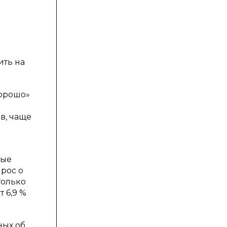
ить на
хорошо»
в, чаще
ные
прос о
только
 6,9 %
ных об