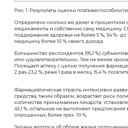
Рис. 1. Результаты оценки платежеспособност
Определено сколько же денег в процентном 
медикаменты и собственно саму медицину. Ста
поддержание здоровья не более 5 %, 34 %- до 
медицину более 10 % своего дохода.
Большинство респондентов (95,1 %) субъекти
или «удовлетворительно». Тем не менее хрон
Посещают аптеку с целью получения фармацев
2 раз-23,2 %, реже 1 раза в месяц 15,4 % посетит
Фармацевтическая отрасль интенсивно развив
средства, таким образом, возрастает риск поли
количестве принимаемых лекарств. Установле
45,1 %, остальные не выполняют предписания 
опрошенных, более трех- 10 %.
Заданы вопросы об образе жизни опрошенны