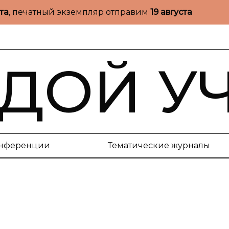
ста
, печатный экземпляр отправим
19 августа
ДОЙ У
нференции
Тематические журналы