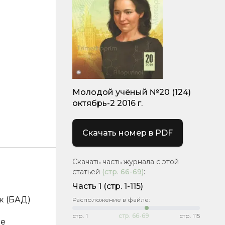
Молодой учёный №20 (124)
октябрь-2 2016 г.
Скачать номер в PDF
Скачать часть журнала с этой
статьей
(стр.
66-69
)
:
Часть 1
(стр. 1-115)
к (БАД)
Расположение в файле:
стр.
1
стр.
66-69
стр.
115
ие