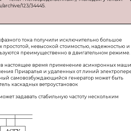
u/archive/123/34445.
фазного тока по­лучили исключительно большое
их простотой, невысокой стоимостью, надежностью и
льзуются преимущест­венно в двигательном режиме.
 в настоящее время применение асинхронных маши
ления Приаралья и удаленных от линий электропер
онный самовозбуждающийся генератор может быть
тель каскадных ветроустановок
 может задавать стабильную частоту нескольким