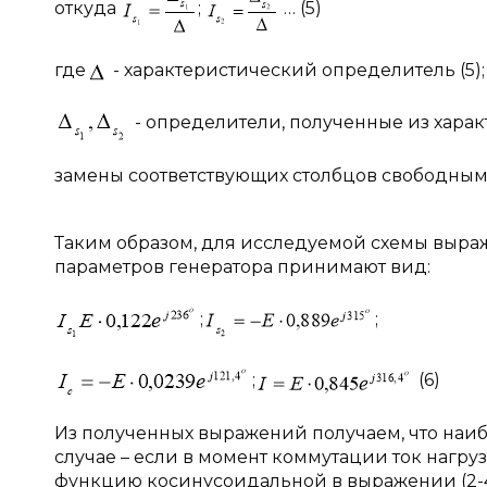
откуда
;
… (5)
где
- характеристический определитель (5);
- определители, полученные из харак
замены соответствующих столбцов свободным
Таким образом, для исследуемой схемы выраж
параметров генератора принимают вид:
;
;
;
(6)
Из полученных выражений получаем, что наи
случае – если в момент коммутации ток нагр
функцию косинусоидальной в выражении (2-4