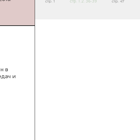
стр.
1
стр.
Т.2. 36-39
стр.
47
н в
едач и