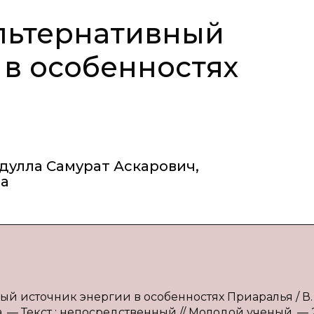
льтернативный
 в особенностях
дулла Самурат Аскарович
,
на
ый источник энергии в особенностях Приаралья / В. 
а. — Текст : непосредственный // Молодой ученый. — 