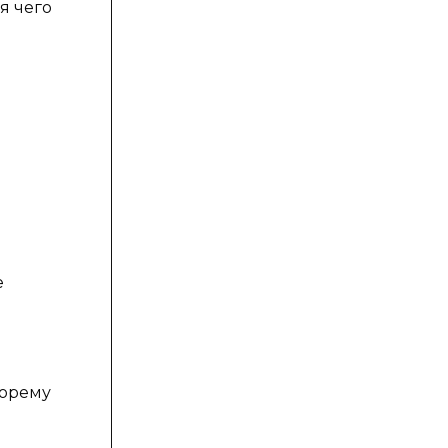
я чего
м
е
еорему