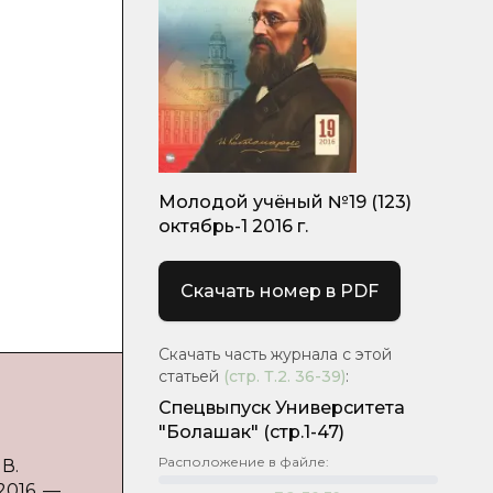
Молодой учёный №19 (123)
октябрь-1 2016 г.
Скачать номер в PDF
Скачать часть журнала с этой
статьей
(стр.
Т.2. 36-39
)
:
Спецвыпуск Университета
"Болашак"
(стр.1-47)
Расположение в файле:
В.
2016. —