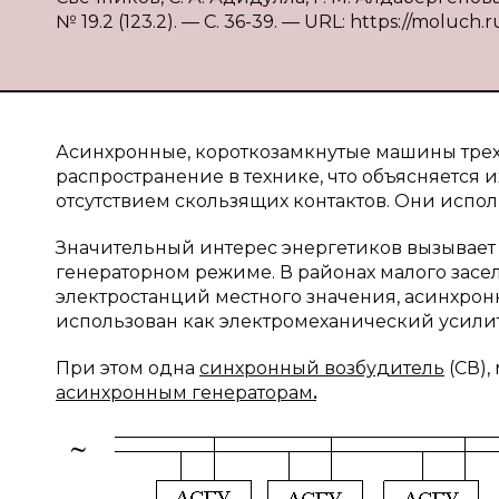
№ 19.2 (123.2). — С. 36-39. — URL: https://moluch.r
Асинхронные, короткозамкнутые машины трех
распространение в технике, что объясняется 
отсутствием скользящих контактов. Они испо
Значительный интерес энергетиков вызывает
генераторном режиме. В районах малого засе
электро­станций местного значения, асинхр
использован как электромеханический усили
При этом одна
синхронный возбудитель
(СВ),
асинхронным генераторам
.