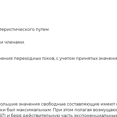
теристического путем
и членами.
ения переходных токов, с учетом принятых значен
большие значения свободные составляющие имеют 
узки был максимальным. При этом полагая возмуща
7) и беря действительную часть экспоненциальны