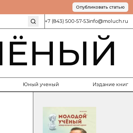
Опубликовать статью
+7 (843) 500-57-53
info@moluch.ru
ЧЁНЫЙ
Юный ученый
Издание книг