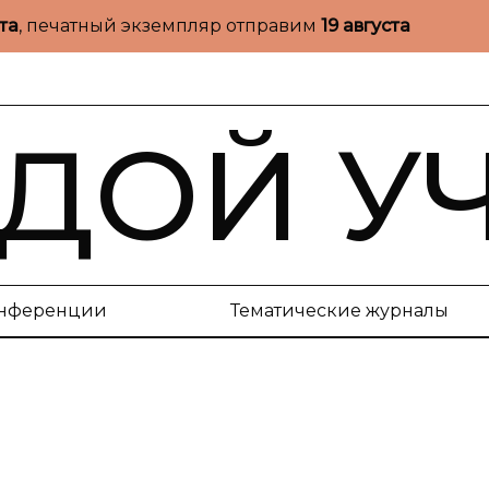
ста
, печатный экземпляр отправим
19 августа
ДОЙ У
нференции
Тематические журналы