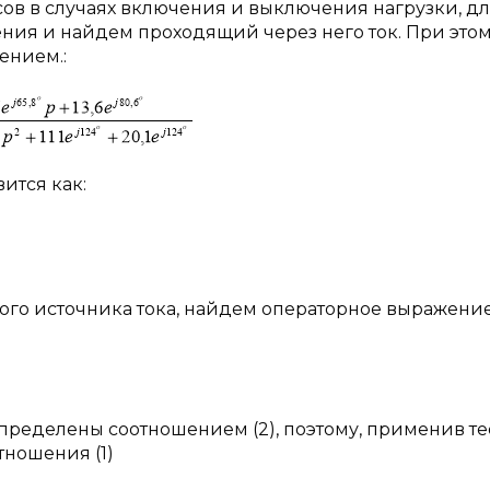
в в случаях включения и выключения нагрузки, дл
ния и найдем проходящий через него ток. При это
ением.:
ится как:
ного источника тока, найдем операторное выражени
определены соотношением (2), поэтому, применив т
тношения (1)