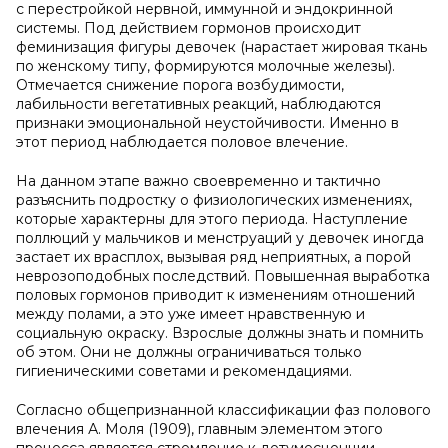
с перестройкой нервной, иммунной и эндокринной
системы. Под действием гормонов происходит
феминизация фигуры девочек (нарастает жировая ткань
по женскому типу, формируются молочные железы).
Отмечается снижение порога возбудимости,
лабильности вегетативных реакций, наблюдаются
признаки эмоциональной неустойчивости. Именно в
этот период наблюдается половое влечение.
На данном этапе важно своевременно и тактично
разъяснить подростку о физиологических изменениях,
которые характерны для этого периода. Наступление
поллюций у мальчиков и менструаций у девочек иногда
застает их врасплох, вызывая ряд неприятных, а порой
неврозоподобных последствий. Повышенная выработка
половых гормонов приводит к изменениям отношений
между полами, а это уже имеет нравственную и
социальную окраску. Взрослые должны знать и помнить
об этом. Они не должны ограничиваться только
гигиеническими советами и рекомендациями.
Согласно общепризнанной классификации фаз полового
влечения А. Моля (1909), главным элементом этого