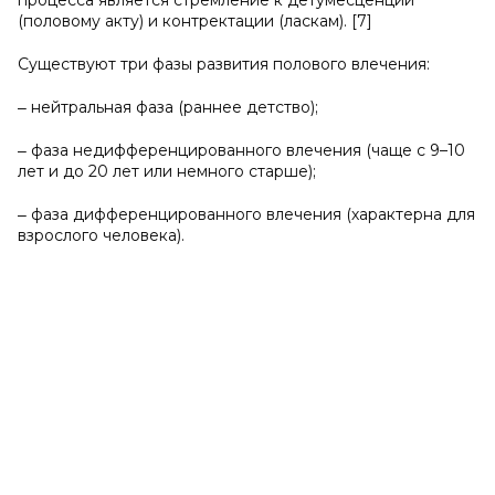
процесса является стремление к детумесценции
(половому акту) и контректации (ласкам). [7]
Существуют три фазы развития полового влечения:
‒ нейтральная фаза (раннее детство);
‒ фаза недифференцированного влечения (чаще с 9–10
лет и до 20 лет или немного старше);
‒ фаза дифференцированного влечения (характерна для
взрослого человека).