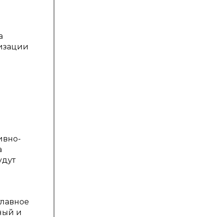
а
лизации
ивно-
а
удут
главное
ный и