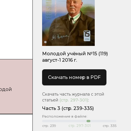
Молодой учёный №15 (119)
август-1 2016 г.
Скачать номер в PDF
лодой
Скачать часть журнала с этой
статьей
(стр.
297-301
)
:
Часть 3
(стр. 239-335)
Расположение в файле:
стр.
239
стр.
297-301
стр.
335