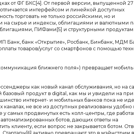
ах от ФГ БКС[4]. От первой версии, выпущенной 27
 отличается интерфейсом и линейкой доступных
ность торговать не только российскими, но и
 на сырье и индексы, облигациями и валютными п
облигациями, ПИФами[5] и структурными продуктам
П Банк, банк «Открытие», Росбанк, Бинбанк, МДМ Б
оплаты товаров/услуг со смартфонов с помощью тех
 «коммуникация ближнего поля») превращает мобил
 мессенджеры как новый канал обслуживания, но на 
 базовый продукт в digital, как мы и увидели на пр
льшинство интернет- и мобильных банков пока не ид
 каналах, не все из доступных реализованы удобно 
е у самых продвинутых есть колл-центры, где работа
 автоматизированных ботов, дающих ответы на
ить клиенту, если вопрос не закрывается ботом. Отв
 Стартапы[6] активно превращают это в мэйнстрим 