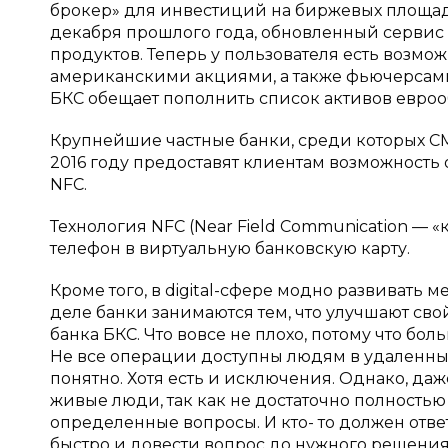
брокер» для инвестиций на биржевых площадк
декабря прошлого года, обновленный сервис
продуктов. Теперь у пользователя есть возмож
американскими акциями, а также фьючерсами
БКС обещает пополнить список активов евро
Крупнейшие частные банки, среди которых СМ
2016 году предоставят клиентам возможность 
NFC.
Технология NFC (Near Field Communication —
телефон в виртуальную банковскую карту.
Кроме того, в digital-сфере модно развивать
деле банки занимаются тем, что улучшают свой
банка БКС. Что вовсе не плохо, потому что бо
Не все операции доступны людям в удаленных
понятно. Хотя есть и исключения. Однако, даж
живые люди, так как не достаточно полностью
определенные вопросы. И кто- то должен ответ
быстро и довести вопрос до нужного решения.