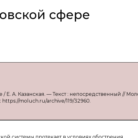
овской сфере
 / Е. А. Казанская. — Текст : непосредственный // Мо
 https://moluch.ru/archive/119/32960.
кой системы протекает в условиях обострения