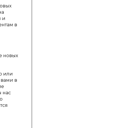
новых
на
 и
ентам в
е новых
о или
 вами в
ие
ы нас
о
тся