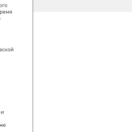
ого
время
о
вской
ии
 же
.