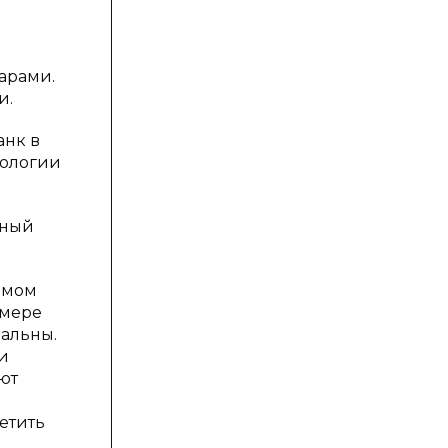
арами.
и.
анк в
нологии
ьный
самом
имере
еальны.
и
ют
етить
в