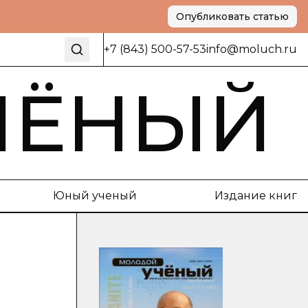
Опубликовать статью
+7 (843) 500-57-53
info@moluch.ru
ЧЁНЫЙ
Юный ученый
Издание книг