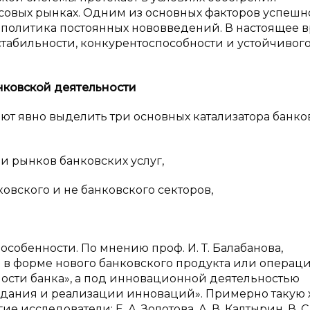
овых рынках. Одним из основных факторов успешн
 политика постоянных нововведений. В настоящее 
абильности, конкурентоспособности и устойчивог
нковской деятельности
ют явно выделить три основных катализатора банко
и рынков банковских услуг,
овского и не банковского секторов,
собенности. По мнению проф. И. Т. Балабанова,
 в форме нового банковского продукта или операц
ости банка», а под инновационной деятельностью
здания и реализации инноваций». Примерно такую
е исследователи: Е. А. Золотова, А. В. Калтырин, В. С