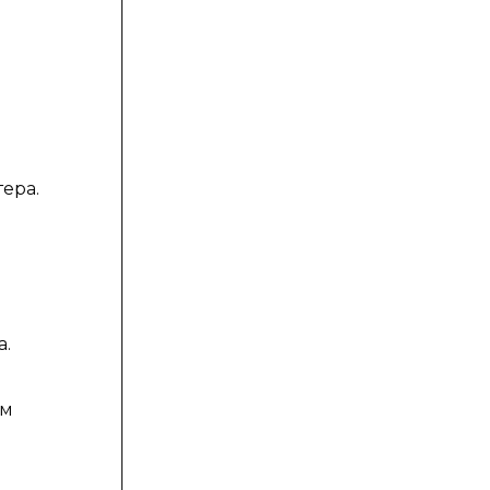
ера.
а.
ом