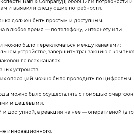
ксперты Bain & Company[1] обобщили потребности и
кам и выявили следующие потребности.
анка должен быть простым и доступным.
а в любое время — по телефону, интернету или
и можно было переключаться между каналами:
льном устройстве, завершить транзакцию с компьют
аковой во всех каналах.
зных устройств.
ких операций можно было проводить по цифровым
оды можно было осуществлять с помощью смартфон
ыми и дешёвыми.
й и доступной, а реакция на нее — оперативной (в т
роме инновационного.