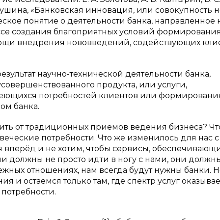
врушина, «Банковская инновация, или совокупность 
ческое понятие о деятельности банка, направленное 
ссе создания благоприятных условий формирования
ощи внедрения нововведений, содействующих кли
езультат научно-технической деятельности банка,
совершенствованного продукта, или услуги,
еющихся потребностей клиентов или формировани
ом банка.
одить от традиционных приемов ведения бизнеса? Чт
овеческие потребности. Что же изменилось для нас с
я вперёд и не хотим, чтобы сервисы, обеспечивающ
и должны не просто идти в ногу с нами, они должн
ежных отношениях, нам всегда будут нужны банки. Н
я и остаёмся только там, где спектр услуг оказывае
 потребности.