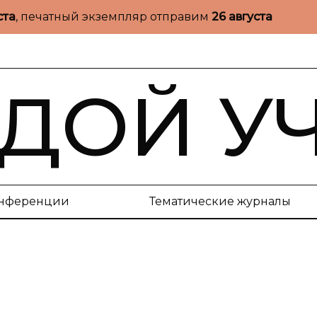
ста
, печатный экземпляр отправим
26 августа
ДОЙ У
нференции
Тематические журналы