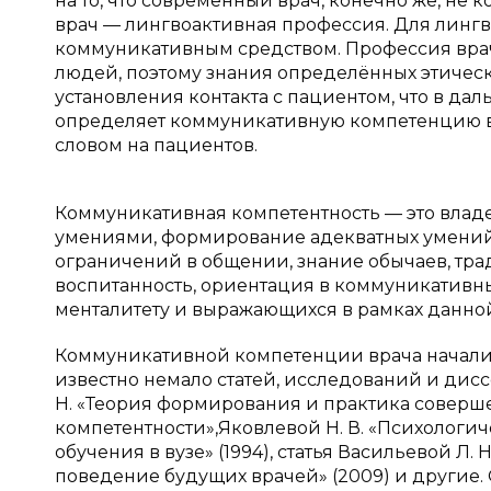
на то, что современный врач, конечно же, не к
врач — лингвоактивная профессия. Для линг
коммуникативным средством. Профессия врач
людей, поэтому знания определённых этическ
установления контакта с пациентом, что в да
определяет коммуникативную компетенцию вр
словом на пациентов.
Коммуникативная компетентность — это вл
умениями, формирование адекватных умений в
ограничений в общении, знание обычаев, тра
воспитанность, ориентация в коммуникативн
менталитету и выражающихся в рамках данной п
Коммуникативной компетенции врача начали 
известно немало статей, исследований и дисс
Н. «Теория формирования и практика совер
компетентности»,Яковлевой Н. В. «Психологи
обучения в вузе» (1994), статья Васильевой Л
поведение будущих врачей» (2009) и другие.