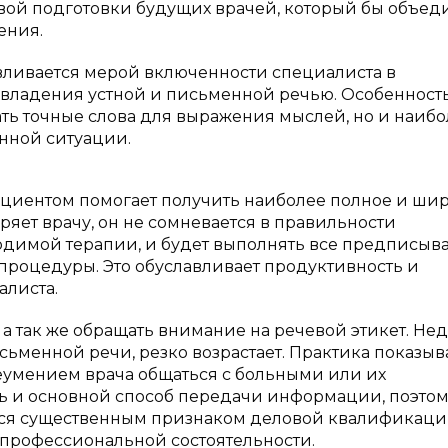
вой подготовки будущих врачей, который бы объед
ения.
ливается мерой включенности специалиста в
 владения устной и письменной речью. Особенност
вать точные слова для выражения мыслей, но и наиб
нной ситуации.
ациентом помогает получить наиболее полное и ши
яет врачу, он не сомневается в правильности
водимой терапии, и будет выполнять все предписы
процедуры. Это обуславливает продуктивность и
алиста.
 а так же обращать внимание на речевой этикет. Не
сьменной речи, резко возрастает. Практика показыва
умением врача общаться с больными или их
ль и основной способ передачи информации, поэто
тся существенным признаком деловой квалификац
о профессиональной состоятельности.