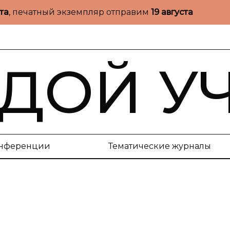
ста
, печатный экземпляр отправим
19 августа
ДОЙ У
нференции
Тематические журналы