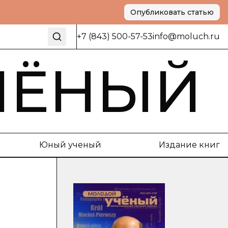
Опубликовать статью
+7 (843) 500-57-53
info@moluch.ru
ЧЁНЫЙ
Юный ученый
Издание книг