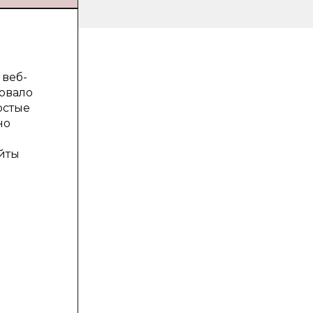
 веб-
овало
остые
но
йты