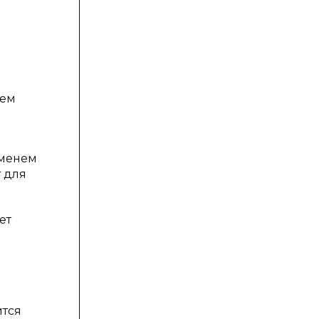
ием
еменем
 для
ет
ится