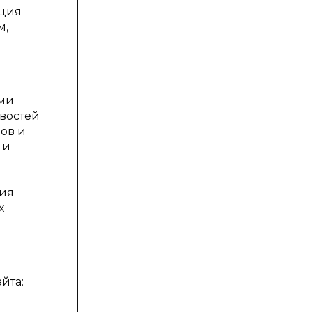
ация
м,
ыми
востей
ов и
 и
ния
х
йта: