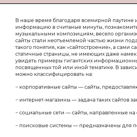
В наше время благодаря всемирной паутине
информацию в считаные минуты, познакомит
музыкальными композициям, весело организов
сайты стали неотъемлемой частью жизни под
такого понятия, как «сайтостроение», а сами
статичные страницы, не имеющих даже намека
увидеть примеры гигантских информационных
посвященных той или иной тематике. В завис
можно классифицировать на:
− корпоративные сайты — сайты, предостав
− интернет-магазины — задача таких сайтов за
− социальные сети — сайты, направленные н
− поисковые системы — предназначены для по