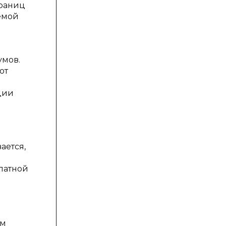
траниц
емой
умов.
ют
ции
ается,
платной
ем