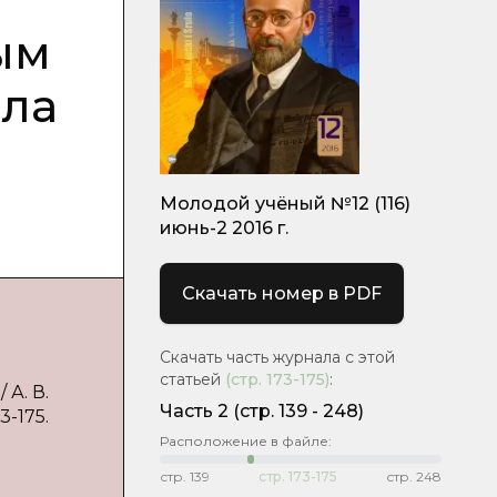
ым
ала
Молодой учёный №12 (116)
июнь-2 2016 г.
Скачать номер в PDF
Скачать часть журнала с этой
статьей
(стр.
173-175
)
:
А. В.
Часть 2
(cтр. 139 - 248)
3-175.
Расположение в файле:
стр.
139
стр.
173-175
стр.
248