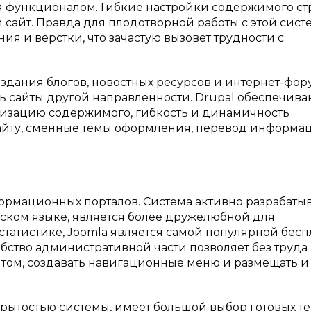
 функционалом. Гибкие настройки содержимого с
 сайт. Правда для плодотворной работы с этой сист
я и верстки, что зачастую вызовет трудности с
здания блогов, новостных ресурсов и интернет-фор
 сайты другой направленности. Drupal обеспечива
ризацию содержимого, гибкость и динамичность
сайту, сменные темы оформления, перевод информа
ормационных порталов. Система активно разрабатыв
ском языке, является более дружелюбной для
 статистике, Joomla является самой популярной бес
бство административной части позволяет без труда
том, создавать навигационные меню и размещать и
рытостью системы, имеет большой выбор готовых т