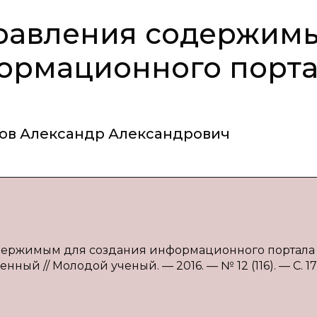
правления содержим
формационного порт
ов Александр Александрович
одержимым для создания информационного портала / 
нный // Молодой ученый. — 2016. — № 12 (116). — С. 17