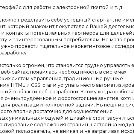
ерфейс для работы с электронной почтой и т. д.
сложно представить себе успешный старт-ап, не им
ент, который знакомит покупателя с Вашей деятельн
йти контакты потенциальных партнёров для дальней
оту и заинтересованным потребителям. Но мало про
м нужно провести тщательное маркетинговое исследо
разработку.
только огромен, что становится трудно управлять е
еб-сайтах, появилась необходимость в системах
аких систем управления, традиционные ручные
ния HTML и CSS, стали уступать место автоматизир
ий в области веб-разработки. К тому же, разработк
я очень трудоёмкое и дорогостоящее занятие, хотя 
ру для реализации конкретной задачи. Нынешние си
рого вполне достаточно для осуществления
овых уникальных модулей и дизайна стоит заручитьс
актирование содержания страниц, настройка моду
овой пользователь, не вникая и не затрагивая исх