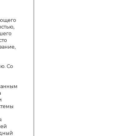
еющего
остью,
шего
сто
вание,
ю. Со
ованным
а
и
стемы
я
лей
одный