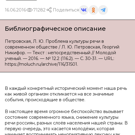
16.06.2016
71282
Поделиться
Библиографическое описание
Петровская, Л. Ю. Проблема культуры речи в
современном обществе / Л. Ю. Петровская, Георгий
Никифор. — Текст : непосредственный // Молодой
ученый. — 2016. — № 12.2 (116.2). — С. 30-31. — URL:
https://moluch.ru/archive/116/31501.
В каждый конкретный исторический момент наша речь
как живой организм откликается на все значимые
события, происходящие в обществе.
В настоящее время огромное беспокойство вызывает
состояние современного языка, снижение культуры
речи россиян, разных слоёв населения нашей страны. В
первую очередь, это касается молодёжи, которая
начинает воспринимать ненормативную лексику как