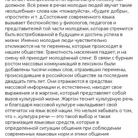
должное. Всё реже в речах молодых людей звучат такие
«волшебные» слова как «пожалуйста», «будьте добры»,
«простите» и т. д.Состояние современного языка
вызывает беспокойство у филологов, педагогов и
представителей той части молодёжи, которая стремится
быть востребованной в будущем и достичь успеха в
жизни. Именно молодые люди чувствительно
откликаются на те перемены, которые происходят в
нашем обществе. Грамотность населения падает, и на
смену ей приходит молодёжный сленг. В связи с бурным
ростом массовых коммуникаций в лексикон были
добавлены тысячи новых слов, отразивших перемены,
происходившие в российском обществе за последние
двадцать пять лет. Они отражаются в средствах
массовой информации и, естественно, находят свое
выражение и в жаргоне, который представляет собой
вызов культурной жизни. Жаргон теснит культурную речь
и благодаря массовой культуре накладывает свой
отпечаток на язык всей нации. Но нельзя забывать о том,
что «
…
культура речи — это такой выбор и такая
организация языковых средств, которые в
определенной ситуации общения при соблюдении
современных языковых норм и этики общения