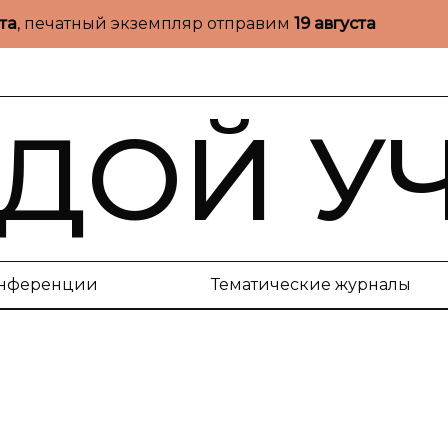
ста
, печатный экземпляр отправим
19 августа
ДОЙ У
нференции
Тематические журналы