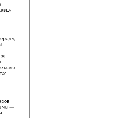
е
давцу
чередь,
м
 за
я
не мало
тся
аров
лемы —
м