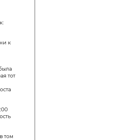
к:
ни к
 была
ая тот
оста
200
ость
в том