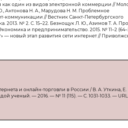
вля как один из видов электронной коммерции // Мо
 Ю., Антонова Н. А., Марудова Н. М. Проблемное
ет-коммуникации // Вестник Санкт-Петербургского
. 2013. № 2. С. 15–22. Безнощук Л. Ю., Азимов Т. А. П
кономика и предпринимательство. 2015. № 11–2 (64–2)
» — новый этап развития сети интернет // Приволж
рнета и онлайн-торговли в России / В. А. Уткина, Е. 
й ученый. — 2016. — № 11 (115). — С. 1031-1033. — URL