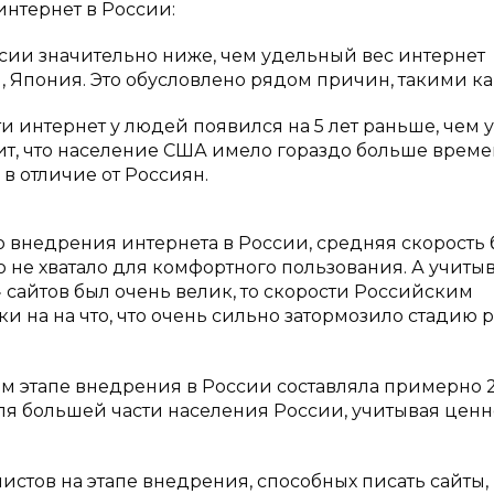
нтернет в России:
ссии значительно ниже, чем удельный вес интернет
ай, Япония. Это обусловлено рядом причин, такими ка
и интернет у людей появился на 5 лет раньше, чем у
чит, что население США имело гораздо больше време
в отличие от Россиян.
го внедрения интернета в России, средняя скорость
 не хватало для комфортного пользования. А учитыв
ес» сайтов был очень велик, то скорости Российским
и на на что, что очень сильно затормозило стадию р
ном этапе внедрения в России составляла примерно 
для большей части населения России, учитывая ценн
тов на этапе внедрения, способных писать сайты, 