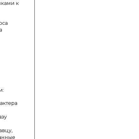
ыками к
рса
в
и:
рактера
азу
ь
авцу,
данные