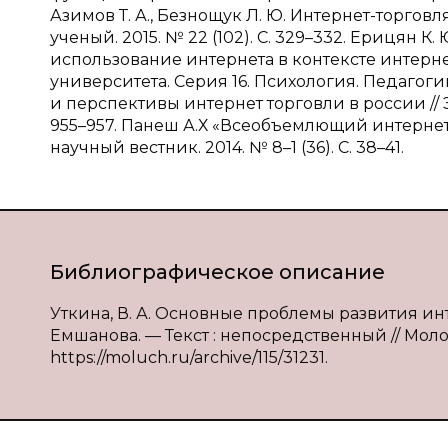
Азимов Т. А., Безнощук Л. Ю. Интернет-торго
ученый. 2015. № 22 (102). С. 329–332. Ерицян К.
использование интернета в контексте интерн
университета. Серия 16. Психология. Педагогика
и перспективы интернет торговли в россии // Э
955–957. Панеш А.Х «Всеобъемлющий интернет
научный вестник. 2014. № 8–1 (36). С. 38–41.
Библиографическое описание
Уткина, В. А. Основные проблемы развития инте
Емшанова. — Текст : непосредственный // Молодо
https://moluch.ru/archive/115/31231.