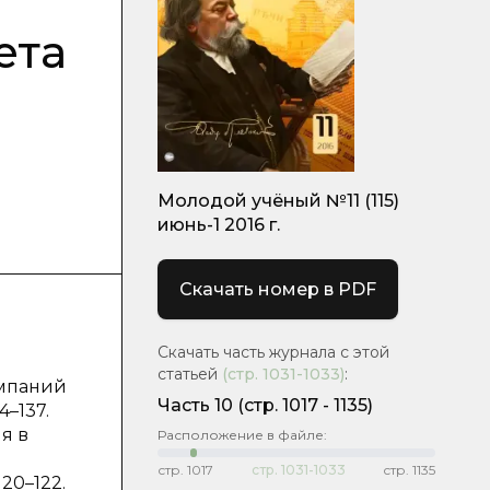
ета
Молодой учёный №11 (115)
июнь-1 2016 г.
Скачать номер в PDF
Скачать часть журнала с этой
статьей
(стр.
1031-1033
)
:
омпаний
Часть 10
(cтр. 1017 - 1135)
4–137.
я в
Расположение в файле:
стр.
1017
стр.
1031-1033
стр.
1135
20–122.