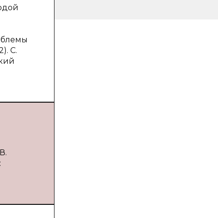
лодой
роблемы
. С.
ский
В.
: