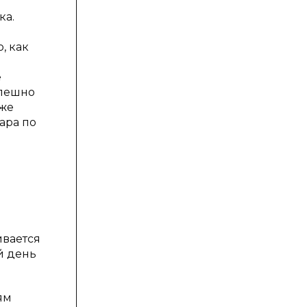
ка.
, как
е
спешно
уже
ара по
ивается
й день
ям