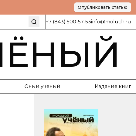
Опубликовать статью
+7 (843) 500-57-53
info@moluch.ru
ЧЁНЫЙ
Юный ученый
Издание книг