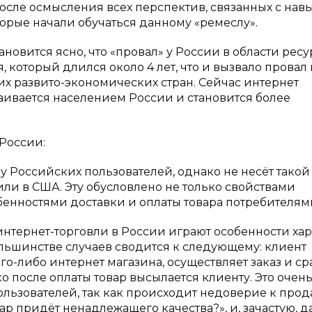
осле осмысления всех перспектив, связанных с нав
орые начали обучаться данному «ремеслу».
вится ясно, что «провал» у России в области ресу
 который длился около 4 лет, что и вызвало провал 
их развито-экономических стран. Сейчас интернет
ваивается населением России и становится более
 России:
у Российских пользователей, однако не несёт такой
или в США. Эту обусловлено не только свойствами
бенностями доставки и оплаты товара потребителям
интернет-торговли в России играют особенности ха
ольшинстве случаев сводится к следующему: клиент
о-либо интернет магазина, осуществляет заказ и ср
о после оплаты товар высылается клиенту. Это очен
льзователей, так как происходит недоверие к прод
овар придёт ненадлежащего качества?», и, зачастую, 