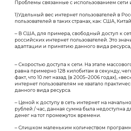
Проблемы связанные с использованием сети и
1)Удельный вес интернет пользователей в Ро
пользователей в таких странах, как: США, Кит
‒ В США, для примера, свободный доступ к сет
российских интернет пользователей. Это зна
адаптации и принятию данного вида ресурса, 
‒ Скоростью доступа к сети. На этапе массово
равна примерно 128 килобитам в секунду, чего
факт, что 10 лет назад (в 2005–2006 годах), «в
интернет пользователям не хватало практическ
данного вида ресурса.
‒ Ценой к доступу в сеть интернет на началь
рублей / час, данная сумма была недоступна 
денег на тот промежуток времени.
‒ Слишком маленьким количеством программис