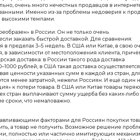
льно, очень много нечестных продавцов в интернет
азанными. Именно из-за проблемы недоверия к про
я высокими темпами.
оеобразен» в России. Он не только очень
сли заказать быстрой доставкой. Для сравнения:
 в пределах 3–5 недель. В США или Китае, в свою о
ня, в зависимости от местоположения клиента, причё
рская доставка: в России такого рода доставка
0–1000 рублей, в США такая доставка осуществляется
ывая ценности указанных сумм в каждой из стран, дл
тся менее затратной, нежели Россиян. И ещё один 
ия» к потери товара. В США или Китае товары теряю
 тех стран выплачивают сумму ущерба без каких-либо
е сроки, что немаловажно.
авливающими факторами для Россиян покупки тов
тить, а товар не получить. Возможное решение проб
сии, полностью или частично имитирующих механиз