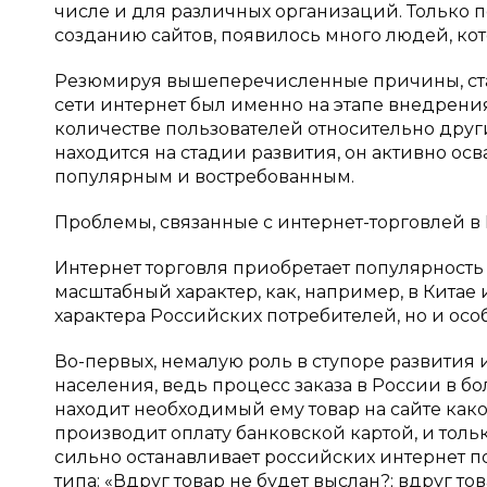
числе и для различных организаций. Только п
созданию сайтов, появилось много людей, кот
Резюмируя вышеперечисленные причины, стано
сети интернет был именно на этапе внедрения,
количестве пользователей относительно друг
находится на стадии развития, он активно ос
популярным и востребованным.
Проблемы, связанные с интернет-торговлей в
Интернет торговля приобретает популярность 
масштабный характер, как, например, в Китае 
характера Российских потребителей, но и осо
Во-первых, немалую роль в ступоре развития 
населения, ведь процесс заказа в России в б
находит необходимый ему товар на сайте каког
производит оплату банковской картой, и тольк
сильно останавливает российских интернет по
типа: «Вдруг товар не будет выслан?; вдруг т