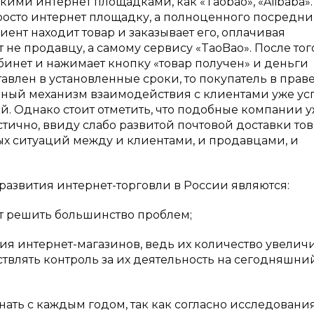
кими интернет площадками, как «Taobao», «Alibaba».
осто интернет площадку, а полноценного посредни
ент находит товар и заказывает его, оплачивая
 не продавцу, а самому сервису «TaoBao». После того
абинет и нажимает кнопку «товар получен» и деньги
авлен в установленные сроки, то покупатель в прав
нный механизм взаимодействия с клиентами уже у
ий. Однако стоит отметить, что подобные компании 
стично, ввиду слабо развитой почтовой доставки тов
ых ситуаций между и клиентами, и продавцами, и
звития интернет-торговли в России являются:
ит решить большинство проблем;
ия интернет-магазинов, ведь их количество увелич
ствлять контроль за их деятельность на сегодняшни
нать с каждым годом, так как согласно исследовани