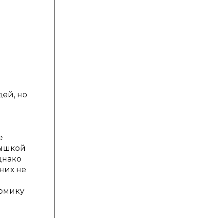
ей, но
е
мышкой
днако
них не
номику