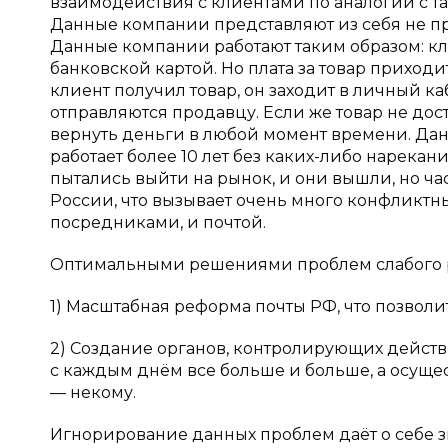
взаимодействия с клиентами по аналогии с та
Данные компании представляют из себя не пр
Данные компании работают таким образом: кли
банковской картой. Но плата за товар приходит
клиент получил товар, он заходит в личный к
отправляются продавцу. Если же товар не дост
вернуть деньги в любой момент времени. Да
работает более 10 лет без каких-либо нарекан
пытались выйти на рынок, и они вышли, но ча
России, что вызывает очень много конфликтн
посредниками, и почтой.
Оптимальными решениями проблем слабого ра
1) Масштабная реформа почты РФ, что позвол
2) Создание органов, контролирующих действ
с каждым днём все больше и больше, а осуще
— некому.
Игнорирование данных проблем даёт о себе з