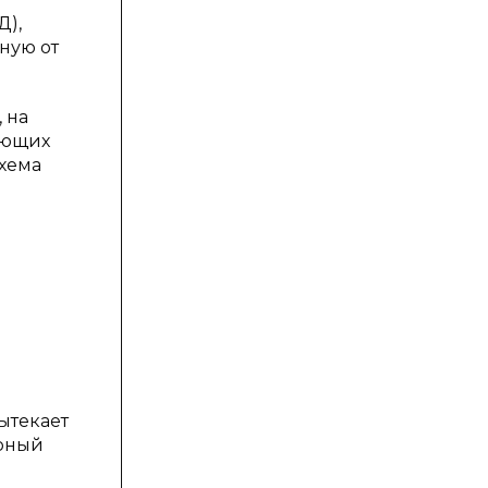
Д),
ную от
 на
ующих
Схема
ытекает
ерный