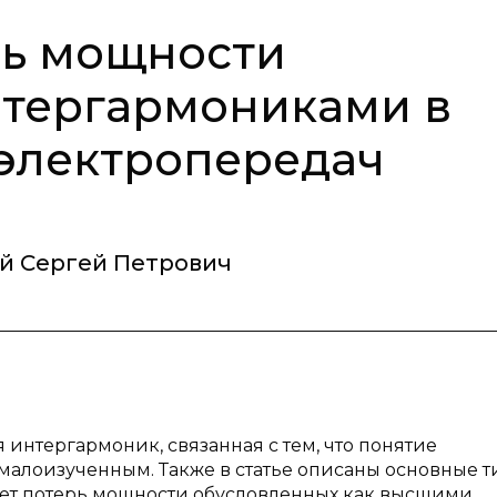
рь мощности
нтергармониками в
электропередач
й Сергей Петрович
интергармоник, связанная с тем, что понятие
малоизученным. Также в статье описаны основные 
ет потерь мощности обусловленных как высшими