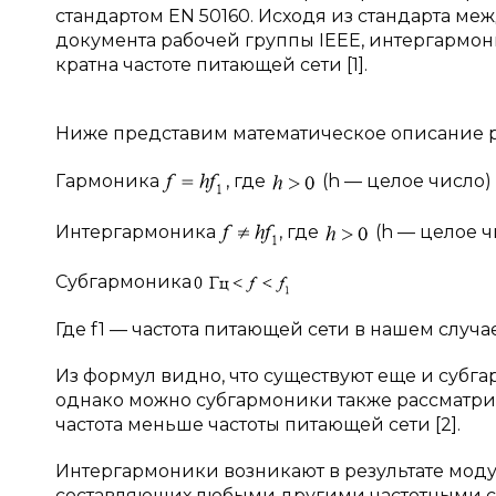
стандартом EN 50160. Исходя из стандарта м
документа рабочей группы IEEE, интергармон
кратна частоте питающей сети [1].
Ниже представим математическое описание р
Гармоника
, где
(h — целое число)
Интергармоника
, где
(h — целое ч
Субгармоника
Где f1 — частота питающей сети в нашем случае
Из формул видно, что существуют еще и субг
однако можно субгармоники также рассматрив
частота меньше частоты питающей сети [2].
Интергармоники возникают в результате мод
составляющих любыми другими частотными с