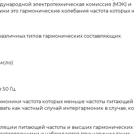
еждународной электротехническая комиссия (МЭК) и
ики это гармонические колебания частота которых 
азличных типов гармонических составляющих:
исло)
 50 Гц.
армоники частота которых меньше частоты питающей 
ать как частный случай интергармоник в случае, ко
уляции питающей частоты и высших гармонических
оставляющими и наблюдаются при наличии таких