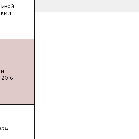
льной
ский
ии
 2016.
ипы