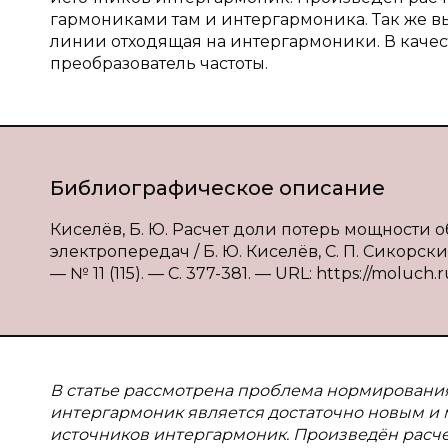
гармониками там и интергармоника. Так же в
линии отходящая на интергармоники. В каче
преобразователь частоты.
Библиографическое описание
Киселёв, Б. Ю. Расчет доли потерь мощности
электропередач / Б. Ю. Киселёв, С. П. Сикорск
— № 11 (115). — С. 377-381. — URL: https://moluch.r
В статье рассмотрена проблема нормирования 
интергармоник является достаточно новым и 
источников интергармоник. Произведён расч