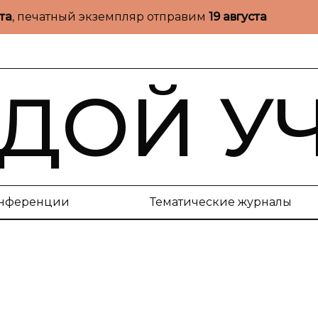
ста
, печатный экземпляр отправим
19 августа
ДОЙ У
нференции
Тематические журналы