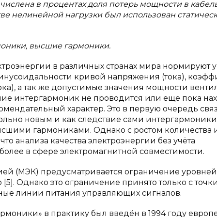
ычислена в процентах доля потерь мощности в кабел
тве нелинейной нагрузки был использован статичес
оники, высшие гармоники.
ектроэнергии в различных странах мира нормируют 
инусоидальности кривой напряжения (тока), коэф
ка), а так же допустимые значения мощности венти
ние интергармоник не проводится или еще пока на
комендательный характер. Это в первую очередь связ
вольно новым и как следствие сами интергармоники
сшими гармониками. Однако с ростом количества 
что анализа качества электроэнергии без учёта
 более в сфере электромагнитной совместимости.
ей (МЭК) предусматривается ограничение уровней
[5]. Однако это ограничение принято только с точк
тные линии питания управляющих сигналов.
армоники» в практику был введён в 1994 году евро