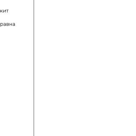
жит
 равна