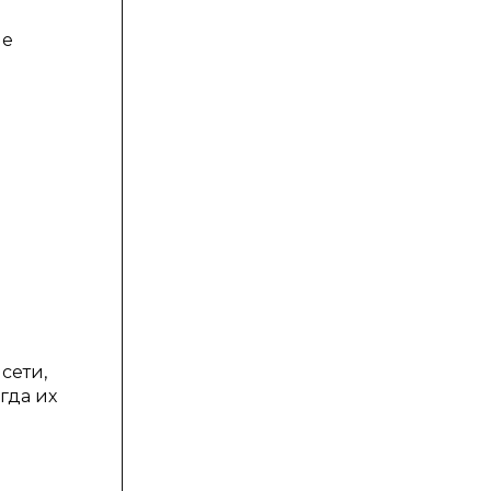
не
сети,
гда их