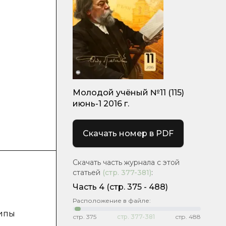
Молодой учёный №11 (115)
июнь-1 2016 г.
Скачать номер в PDF
Скачать часть журнала с этой
статьей
(стр.
377-381
)
:
Часть 4
(cтр. 375 - 488)
Расположение в файле:
типы
стр.
375
стр.
377-381
стр.
488