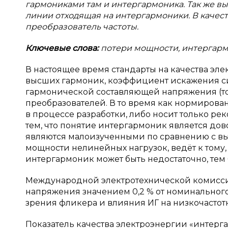
гармониками там и интергармоника. Так же в
линии отходящая на интергармоники. В качес
преобразователь частоты.
Ключевые слова:
потери мощности, интергарм
В настоящее время стандарты на качества эл
высших гармоник, коэффициент искажения с
гармонической составляющей напряжения (то
преобразователей. В то время как нормирова
в процессе разработки, либо носит только ре
тем, что понятие интергармоник является до
являются малоизученными по сравнению с вы
мощности нелинейных нагрузок, ведёт к тому, 
интергармоник может быть недостаточно, тем
Международной электротехнической комисси
напряжения значением 0,2 % от номинального 
зрения фликера и влияния ИГ на низкочасто
Показатель качества электроэнергии «интерг