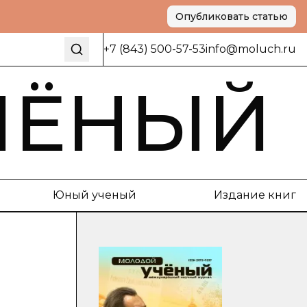
Опубликовать статью
+7 (843) 500-57-53
info@moluch.ru
ЧЁНЫЙ
Юный ученый
Издание книг