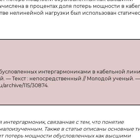
ычислена в процентах доля потерь мощности в кабе
стве нелинейной нагрузки был использован статиче
 обусловленных интергармониками в кабельной лин
ий. — Текст : непосредственный // Молодой ученый. —
u/archive/115/30874.
интергармоник, связанная с тем, что понятие
малоизученным. Также в статье описаны основные т
ет потерь мощности обусловленных как высшими