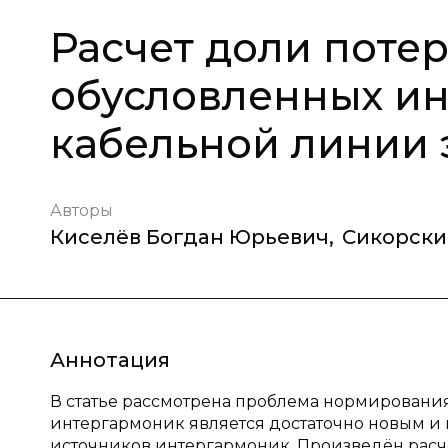
Расчет доли поте
обусловленных и
кабельной линии 
Авторы
Киселёв Богдан Юрьевич
,
Сикорски
Аннотация
В статье рассмотрена проблема нормирования 
интергармоник является достаточно новым и 
источников интергармоник. Произведён расч