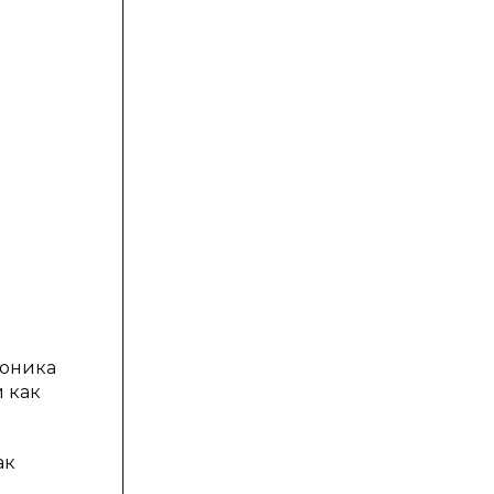
моника
 как
ак