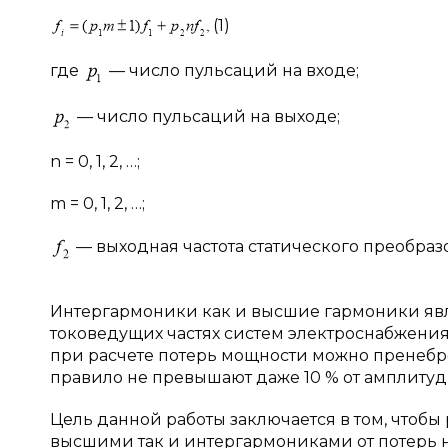
(1)
где
— число пульсаций на входе;
— число пульсаций на выходе;
n = 0, 1, 2, …;
m = 0, 1, 2, …;
— выходная частота статического преобразов
Интергармоники как и высшие гармоники яв
токоведущих частях систем электроснабжения.
при расчете потерь мощности можно пренебре
правило не превышают даже 10 % от амплитуды
Цель данной работы заключается в том, чтобы
высшими так и интергармониками от потерь н