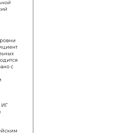
ьной
кий
уровни
фициент
льных
ходится
ано с
и
 ИГ
и
пейским