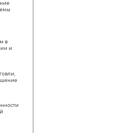
ение
темы
м в
нии и
говли,
вышение
онности
ый