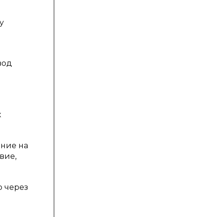
у
вод
х
ение на
вие,
 через