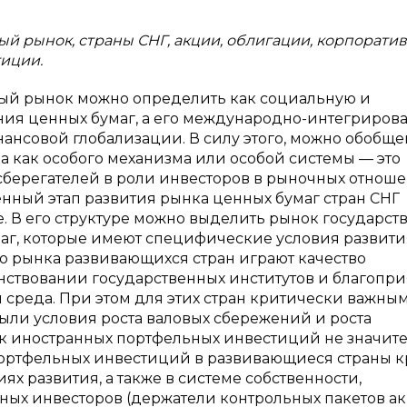
й рынок, страны СНГ, акции, облигации, корпорати
иции.
вый рынок можно определить как социальную и
ия ценных бумаг, а его международно-интегриров
ансовой глобализации. В силу этого, можно обобщ
 как особого механизма или особой системы — это
берегателей в роли инвесторов в рыночных отноше
ный этап развития рынка ценных бумаг стран СНГ
 В его структуре можно выделить рынок государст
г, которые имеют специфические условия развити
о рынка развивающихся стран играют качество
нствовании государственных институтов и благопри
среда. При этом для этих стран критически важным
ыли условия роста валовых сбережений и роста
к иностранных портфельных инвестиций не значите
ортфельных инвестиций в развивающиеся страны к
х развития, а также в системе собственности,
ных инвесторов (держатели контрольных пакетов а