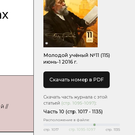
ах
Молодой учёный №11 (115)
июнь-1 2016 г.
Скачать номер в PDF
Скачать часть журнала с этой
статьей
(стр.
1095-1097
)
:
й //
Часть 10
(cтр. 1017 - 1135)
Расположение в файле:
стр.
1017
стр.
1095-1097
стр.
1135