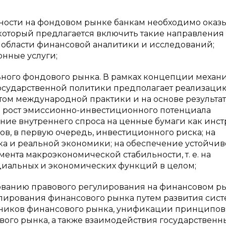
ности на фондовом рынке банкам необходимо оказ
который предлагается включить такие направления
области финансовой аналитики и исследований;
онные услуги;
ьного фондового рынка. В рамках концепции механ
осударственной политики предполагает реализаци
том международной практики и на основе результа
а рост эмиссионно-инвестиционного потенциала
ие внутреннего спроса на ценные бумаги как инст
в, в первую очередь, инвестиционного риска; на
а и реальной экономики; на обеспечение устойчив
нта макроэкономической стабильности, т. е. на
иальных и экономических функций в целом;
вованию правового регулирования на финансовом р
лирования финансового рынка путем развития сис
тников финансового рынка, унификации принципов
вого рынка, а также взаимодействия государственн