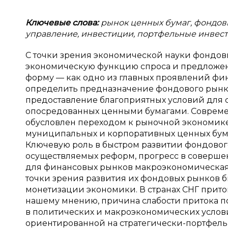
Ключевые слова:
рынок ценных бумаг, фондовы
управление, инвестиции, портфельные инвест
С точки зрения экономической науки фондо
экономическую функцию спроса и предложен
форму — как одно из главных проявлений фин
определить предназначение фондового рынка
предоставление благоприятных условий для с
опосредованных ценными бумагами. Современ
обусловлен переходом к рыночной экономике.
муниципальных и корпоративных ценных бума
Ключевую роль в быстром развитии фондовог
осуществляемых реформ, прогресс в соверше
для финансовых рынков макроэкономическая 
точки зрения развития их фондовых рынков б
монетизации экономики. В странах СНГ прито
нашему мнению, причина слабости притока п
в политических и макроэкономических условия
ориентированной на стратегически-портфель