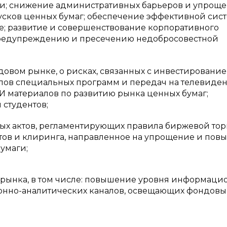
и; снижение административных барьеров и упрощ
сков ценных бумаг; обеспечение эффективной сис
; развитие и совершенствование корпоративного
предупреждению и пресечению недобросовестной
овом рынке, о рисках, связанных с инвестирование
клов специальных программ и передач на телевиде
И материалов по развитию рынка ценных бумаг;
 студентов;
х актов, регламентирующих правила биржевой тор
етов и клиринга, направленное на упрощение и по
умаги;
рынка, в том числе: повышение уровня информаци
онно-аналитических каналов, освещающих фондов