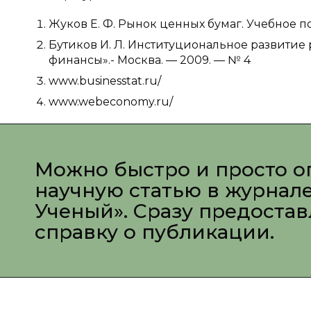
Жуков Е. Ф. Рынок ценных бумаг. Учебное по
Бутиков И. Л. Институциональное развитие
финансы».- Москва. — 2009. — № 4
www.businesstat.ru/‎
www.webeconomy.ru/
Можно быстро и просто о
научную статью в журнал
Ученый». Сразу предоста
справку о публикации.