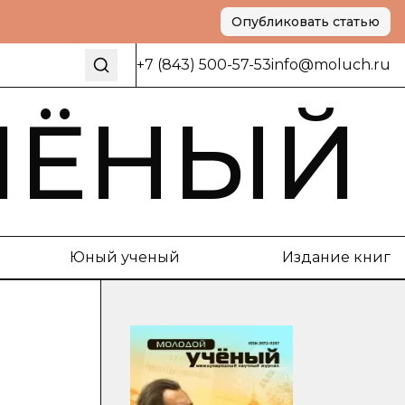
Опубликовать статью
+7 (843) 500-57-53
info@moluch.ru
ЧЁНЫЙ
Юный ученый
Издание книг