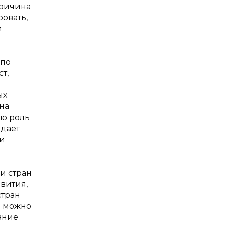
причина
ровать,
и
 по
т,
ых
на
ую роль
идает
 и
и стран
вития,
стран
в можно
ание