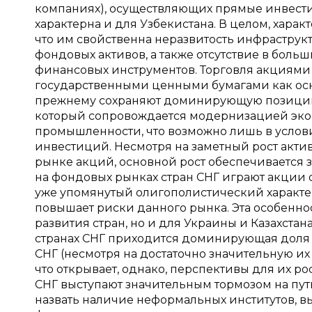
компаниях), осуществляющих прямые инвестиц
характерна и для Узбекистана. В целом, хара
что им свойственна неразвитость инфраструк
фондовых активов, а также отсутствие в бол
финансовых инструментов. Торговля акциями 
государственными ценными бумагами как осн
прежнему сохраняют доминирующую позицию.
который сопровождается модернизацией эк
промышленности, что возможно лишь в услов
инвестиций. Несмотря на заметный рост актив
рынке акций, основной рост обеспечивается 
на фондовых рынках стран СНГ играют акции 
уже упомянутый олигополистический характе
повышает риски данного рынка. Эта особеннос
развития стран, но и для Украины и Казахста
странах СНГ приходится доминирующая доля 
СНГ (несмотря на достаточно значительную и
что открывает, однако, перспективы для их ро
СНГ выступают значительным тормозом на пут
назвать наличие неформальных институтов, 