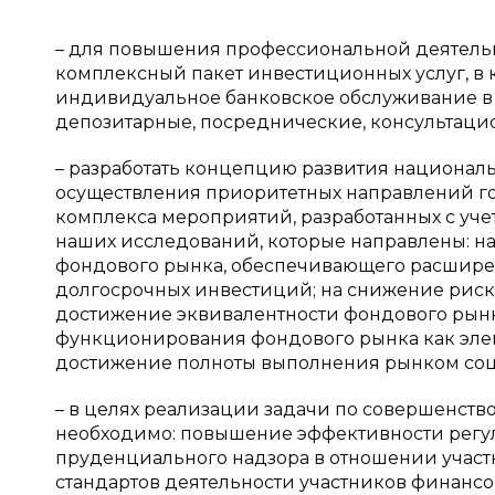
– для повышения профессиональной деятель
комплексный пакет инвестиционных услуг, в 
индивидуальное банковское обслуживание в 
депозитарные, посреднические, консультаци
– разработать концепцию развития национал
осуществления приоритетных направлений г
комплекса мероприятий, разработанных с уче
наших исследований, которые направлены: н
фондового рынка, обеспечивающего расширен
долгосрочных инвестиций; на снижение риско
достижение эквивалентности фондового рынк
функционирования фондового рынка как элеме
достижение полноты выполнения рынком соц
– в целях реализации задачи по совершенст
необходимо: повышение эффективности регу
пруденциального надзора в отношении учас
стандартов деятельности участников финансо