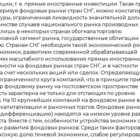
ии, т. е. прямые иностранные инвестиции. Такая 
ктеризуя фондовые рынки стран СНГ, можно констати
туры, ограниченная ликвидность значительной дол
ьшинстве случаев национального рынка производных
лишь в некоторых странах обогнала торговлю
овной сегмент рынка, государственные облигации
 Странам СНГ необходим такой экономический рос
ономики, развитием современной обрабатывающей
иях масштабного использования прямых иностранн
ности на фондовых рынках стран СНГ, и в частности 
за счет нескольких акций или сделок. Определяющ
ограниченного круга компаний, что в принципе пр
р фондовому рынку на постсоветском пространстве
ть характерна не только для отстающих по уровню
на. На 10 крупнейших компаний на фондовом рынке в
капитализации и рыночных торгов. Фондовые рынк
х дифференциацию) находятся на низком уровне раз
ста. Вместе с тем, особенности устройства экономик 
и развития фондовых рынков. Среди таких факторо
высокую долю теневой экономики, слабое регулиров