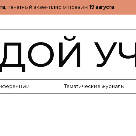
ста
, печатный экземпляр отправим
19 августа
ДОЙ У
нференции
Тематические журналы