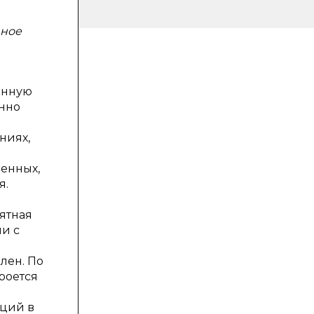
вное
анную
енно
ниях,
венных,
я.
ятная
и с
лен. По
роется
кций в