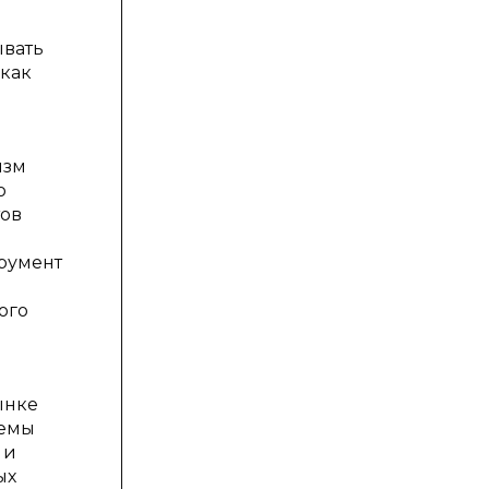
ывать
 как
изм
ю
тов
румент
ого
ынке
темы
 и
ых