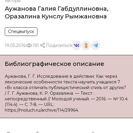
Авторы
Аужанова Галия Габдуллиновна
,
Оразалина Кунслу Рымжановна
Спецвыпуск
19.05.2016
191
Поделиться
Библиографическое описание
Аужанова, Г. Г. Исследование в действии: Как через
лексические особенности текста научить учащихся 7
«В» класса отличать публицистический стиль от других?
/ Г. Г. Аужанова, К. Р. Оразалина. — Текст :
непосредственный // Молодой ученый. — 2016. — № 10.4
(114.4). — С. 7-8. — URL:
https://moluch.ru/archive/114/29964.