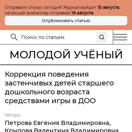
Отправьте статью сегодня! Журнал выйдет
15 августа
,
печатный экземпляр отправим
19 августа
Опубликовать статью
МОЛОДОЙ УЧЁНЫЙ
Коррекция поведения
застенчивых детей старшего
дошкольного возраста
средствами игры в ДОО
Авторы
Петрова Евгения Владимировна
,
Крылова Валентина Владимировна