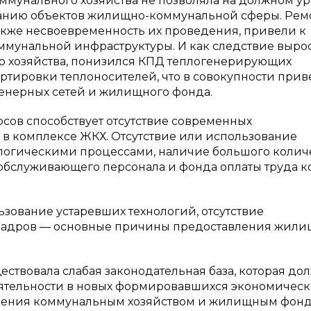
мунального хозяйства не позволяла на должном у
ванию объектов жилищно-коммунальной сферы. Рем
также несвоевременность их проведения, привели к
ммунальной инфраструктуры. И как следствие выро
го хозяйства, понизился КПД теплогенерирующих
ортировки теплоносителей, что в совокупности прив
енерных сетей и жилищного фонда.
ов способствует отсутствие современных
 в комплексе ЖКХ. Отсутствие или использование
логическими процессами, наличие большого колич
 обслуживающего персонала и фонда оплаты труда 
ьзование устаревших технологий, отсутствие
кадров — основные причины предоставления жили
ствовала слабая законодательная база, которая до
ятельности в новых формировавшихся экономическ
вления коммунальным хозяйством и жилищным фонд