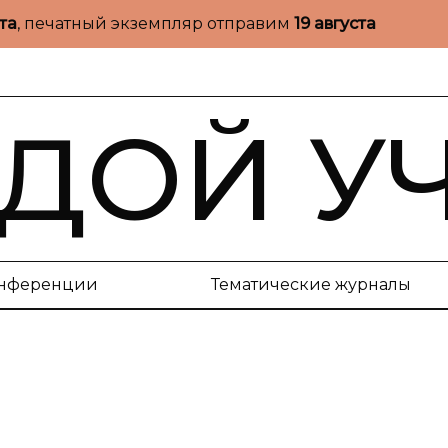
ста
, печатный экземпляр отправим
19 августа
ДОЙ У
нференции
Тематические журналы