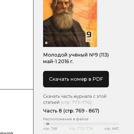
Молодой учёный №9 (113)
май-1 2016 г.
Скачать номер в PDF
Скачать часть журнала с этой
статьей
(стр.
773-776
)
:
Часть 8
(cтр. 769 - 867)
Расположение в файле:
м
стр.
769
стр.
773-776
стр.
867
шение