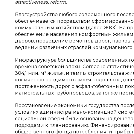
attractiveness, reform.
Благоустройство любого современного поселе
обеспечивается посредством сформированно
коммунальным хозяйством (далее ЖКХ). На пр
обеспечение населения комфортным жильем, 
дворов, проведение ремонтов дорог, парков,
ведении различных отраслей коммунального х
Инфраструктура большинства современных го
времена советской эпохи. Согласно статистиче
304,1 млн. м² жилья, и темпы строительства жи
количество вводимого жилья подошло к доперес
протяженность дорог с асфальтобетонным пок
магистральных трубопроводов, за тот же период,
Восстановление экономики государства посл
условиях административно-командной систе
социальной сферы были основаны на дешевой
подходами к планированию. Финансирование
общественного фонда потребления, и прибыл