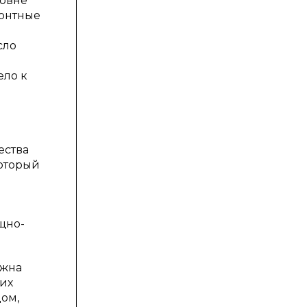
ровне
онтные
сло
ело к
ества
который
щно-
лжна
их
ом,