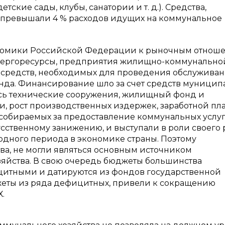
ские сады, клубы, санатории и т. д.). Средства,
е превышали 4 % расходов идущих на коммунальное
ономики Российской Федерации к рыночным отнош
энергоресурсы, предприятия жилищно-коммунально
 средств, необходимых для проведения обслужива
а. Финансирование шло за счет средств муницип
ись технические сооружения, жилищный фонд и
и, рост производственных издержек, заработной пла
 собираемых за предоставление коммунальных услуг
сственному занижению, и выступали в роли своего 
одного периода в экономике страны. Поэтому
ва, не могли являться основным источником
яйства. В свою очередь бюджеты большинства
итными и датируются из фондов государственной
еты из ряда дефицитных, привели к сокращению
.