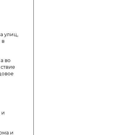
а улиц,
 в
а во
йствие
одовое
 и
ома и