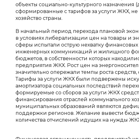
объекты социально-культурного назначения (дет
сформированные с тарифов за услуги ЖКХ, н
хозяйство страны.
В начальный период перехода плановой эк
в условиях либерализации цен на товары и 
сферы испытали острую нехватку финансовых
инженерных коммуникаций и жилищного фонд
бюджетов, в собственности которых находил
предприятия ЖКХ. Рост цен на энергоносител
значительно опережали темпы роста средств,
Тарифы за услуги ЖКХ были подвержены иску
амортизатора социальных последствий перех
формируемые со сборов за услуги ЖКХ средст
финансирования отраслей коммунального хоз
муниципальных образований являются дефиц
поддержки регионов. Желание вывести бюдж
количества отчислений идущих на нужды ЖКХ