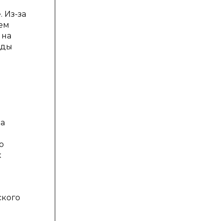
 Из-за
чем
 на
оды
ла
о
х
ского
и