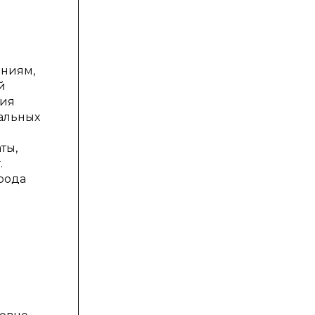
ениям,
й
ния
альных
ты,
.
рода