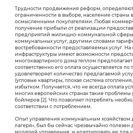
Трудности продвижения реформ, определяются
ограниченности в выборе, население страны 
осмысленными покупателями. Любая коммерч
получение прибыли от реализации предостав
предприятий жилищно-коммунальной сферы с
коммунальных услуг, другими словами тарифн
востребованности предоставляемых услуг. Н
инфраструктуры имеют возможности предоста
многоквартирного дома теплом предполагает
соответственно его оплата осуществляется по 
удовлетворяет количество предлагаемой услуг
(угловые квартиры, плохая система отопления
избытком. Получается, что не всегда оплата у
многих европейских странах такие проблем
бойлеров [2]. Что позволяет потреблять необх
соответствии с потреблением.
Опыт управления коммунальным хозяйством др
лагеря», был бы сейчас чрезвычайно полезен
моделей управления, и адаптировать ее для 