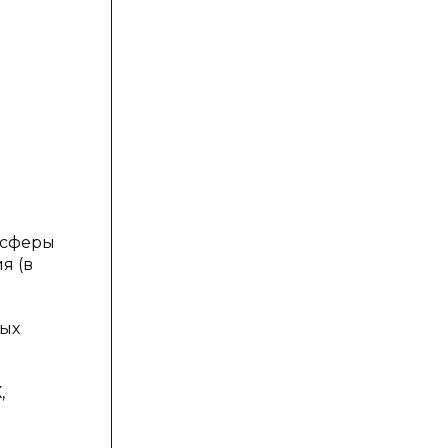
 сферы
я (в
вых
,