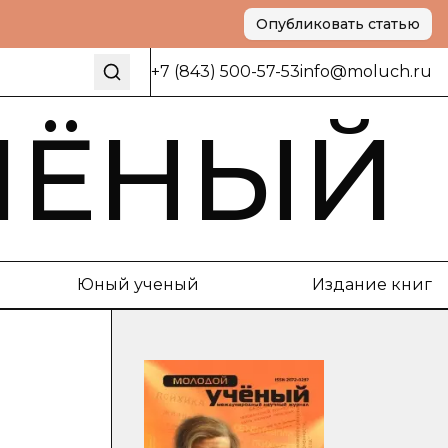
Опубликовать статью
+7 (843) 500-57-53
info@moluch.ru
ЧЁНЫЙ
Юный ученый
Издание книг