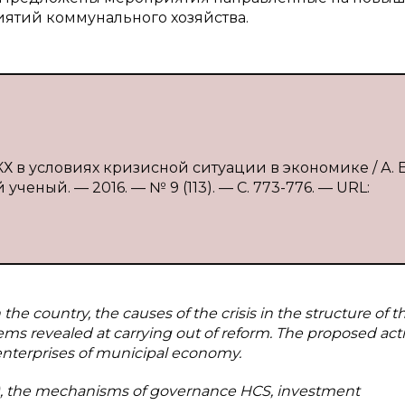
ятий коммунального хозяйства.
 в условиях кризисной ситуации в экономике / А. Е
ченый. — 2016. — № 9 (113). — С. 773-776. — URL:
n the country, the causes of the crisis in the structure of th
ms revealed at carrying out of reform. The proposed acti
enterprises of municipal economy.
, the mechanisms of governance HCS, investment