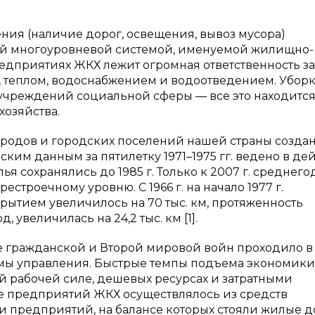
ния (наличие дорог, освещения, вывоз мусора)
й многоуровневой системой, именуемой жилищно-
едприятиях ЖКХ лежит огромная ответственность за
теплом, водоснабжением и водоотведением. Уборк
 учреждений социальной сферы — все это находится
озяйства.
родов и городских поселений нашей страны создан
ским данным за пятилетку 1971–1975 гг. ведено в де
лья сохранялись до 1985 г. Только к 2007 г. среднег
троечному уровню. С 1966 г. на начало 1977 г.
рытием увеличилось на 70 тыс. км, протяженность
 увеличилась на 24,2 тыс. км [1].
е гражданской и Второй мировой войн проходило в
мы управления. Быстрые темпы подъема экономики
 рабочей силе, дешевых ресурсах и затратными
 предприятий ЖКХ осуществлялось из средств
и предприятий, на балансе которых стояли жилые д