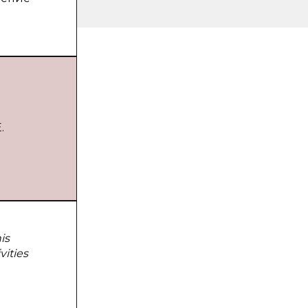
.
is
vities