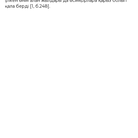
үлкен өнім алған жылдары да өсімқорларға қарыз болып
қала берді [1, б.248].