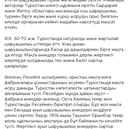
ететін шаруашылық түріне жататандығы белгілі. Мақалада
авторлар Түркістан өлкесі құрамына кіретін Сырдария
және Жетісу облыстары мысалында осы шараушылық
түрімен бірге жүзім және күріш өсірудің орыс билігінің
өлкеде орнауынан кейінгі жағдайын көрсетуді мақсат
еткен.
ХІХ ғ. 60-70 ж.ж. Түркістанда натуралды және жартылай
шаруашылық үстемдік етті. Ұсақ дихан
шаруашылықтарында басқа да дақылдармен бірге мақта
да егілді. Мақта өнімдері толығымен дерлік жергілікті
жерлерде қолданылды, тек азғана бөлігі сыртқа
шығарылды.
Өлкенің Ресейге қосылуымен, орыстың мақта-мата
фабрикалары ұсыныстарының өсуімен Түркістанда мақта
өсіру дамыды. Түркістан капиталистік қатынастардың
айналымына түсті. Ресейден мұнда дайын зауот –
фабрика өнімдері әкелінді. Орта Азиялық темір жол
Түркістанды Ресеймен біріктіріп отырды. Бұл жол мақта
мен басқада ауыл шаруашылық өнімдерін өндіруге
үлкен серпіліс берді. 1906 жылы Ташкент Орынбор темір
жолы құрлысының аяқталуы да бұл байланысты кеңейте
түсті. Жергілікті ауыл шаруашылық өнімдерін сыртқа