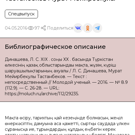
Спецвыпуск
04.05.2016
97
Поделиться
Библиографическое описание
Динашева, Л. С. ХІХ ғ. соңы ХХ ғ. басында Түркістан
өлкесінің қазақ облыстарындағы мақта, жүзім, күріш
шаруашылықтарының ахуалы / Л. С. Динашева, Мурат
Мейирбекулы Тастанбеков. — Текст :
непосредственный // Молодой ученый. — 2016. — № 8.9
(112.9). — С. 26-28. — URL:
https://moluch.ru/archive/112/29235.
Мақта өсіру, тарихтың қай кезеңінде болмасын, жеңіл
өнеркәсіптің дамуына аса қажетті, сыртқы саудада үлкен
сұранысқа ие, тұрғындардың құлдық еңбегін керек