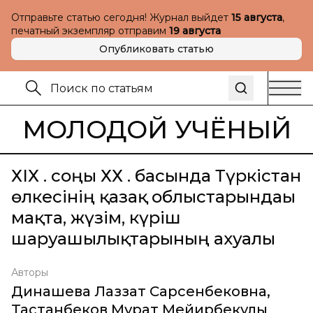
Отправьте статью сегодня! Журнал выйдет
15 августа
,
печатный экземпляр отправим
19 августа
Опубликовать статью
МОЛОДОЙ УЧЁНЫЙ
ХІХ ғ. соңы ХХ ғ. басында Түркістан
өлкесінің қазақ облыстарындағы
мақта, жүзім, күріш
шаруашылықтарының ахуалы
Авторы
Динашева Лаззат Сарсенбековна
,
Тастанбеков Мурат Мейирбекулы