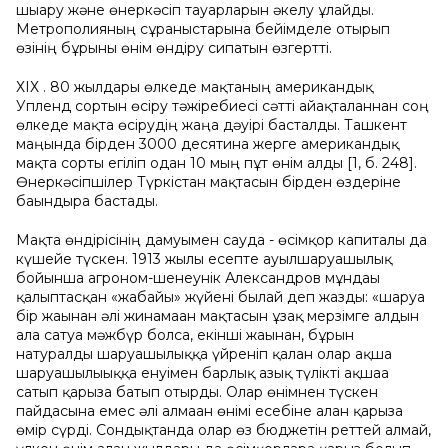
шығару және өнеркәсіп тауарларын әкелу ұлғайды.
Метрополияның сұраныстарына бейімделе отырып
өзінің бұрынғы өнім өндіру сипатын өзгертті.
ХІХ ғ. 80 жылдары өлкеде мақтаның американдық
Упленд сортын өсіру тәжіребиесі сәтті айақталғаннан соң
өлкеде мақта өсірудің жаңа дәуірі басталды. Ташкент
маңында бірден 3000 десятина жерге американдық
мақта сорты егіліп одан 10 мың пұт өнім алды [1, б. 248].
Өнеркәсіпшілер Түркістан мақтасын бірден өздеріне
бағындыра бастады.
Мақта өндірісінің дамуымен сауда - өсімқор капиталы да
күшейе түскен. 1913 жылғы есепте ауылшаруашылық
бойынша агроном-шенеунік Александров мұндағы
қалыптасқан «жабайы» жүйені былай деп жазды: «шаруа
бір жағынан әлі жинамаған мақтасын ұзақ мерзімге алдын
ала сатуға мәжбүр болса, екінші жағынан, бұрын
натуралды шаруашылыққа үйреніп қалған олар ақша
шаруашылығыққа енуімен барлық азық түлікті ақшаға
сатып қарызға батып отырды. Олар өнімнен түскен
пайдасына емес әлі алмаған өнімі есебіне алған қарызға
өмір сүрді. Сондықтанда олар өз бюджетін реттей алмай,