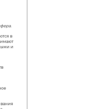
сфера.
ются в
нимают
ными и
тв
ное
ивания