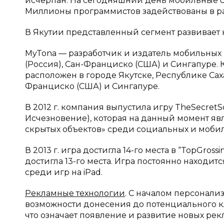
исчерпан. На сегодняшний день мобильные с
Миллионы программистов задействованы в ра
В Якутии представленный сегмент развивает 
MyTona — разработчик и издатель мобильных и
(Россия), Сан-Франциско (США) и Сингапуре. 
расположен в городе Якутске, Республике Сах
Франциско (США) и Сингапуре.
В 2012 г. компания выпустила игру TheSecretS
Исчезновение), которая на данный момент яв
скрытых объектов» среди социальных и мобил
В 2013 г. игра достигла 14-го места в “TopGrossi
достигла 13-го места. Игра постоянно находит
среди игр на iPad.
Рекламные технологии
. С началом персонал
возможности донесения до потенциального кл
что означает появление и развитие новых ре