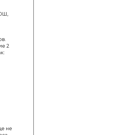
ОШ,
ов.
ие 2
к:
ще не