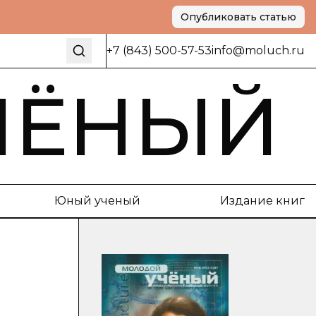
Опубликовать статью
+7 (843) 500-57-53
info@moluch.ru
ЧЁНЫЙ
Юный ученый
Издание книг