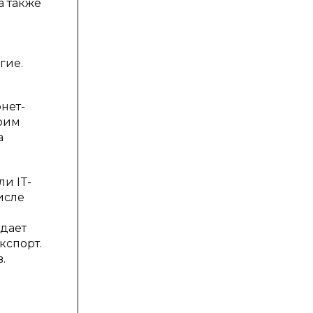
а также
гие.
нет-
воим
а
и IT-
исле
дает
кспорт.
.