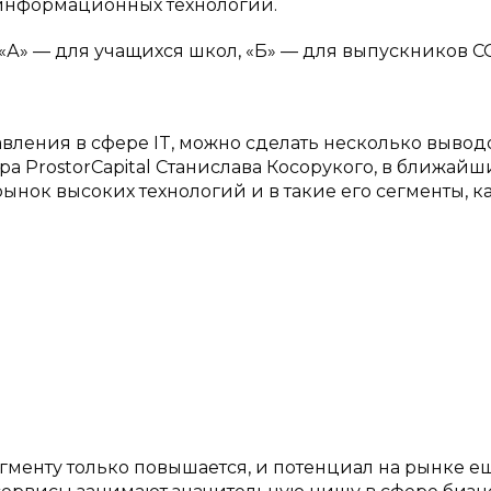
 информационных технологий.
 «А» — для учащихся школ, «Б» — для выпускников С
ления в сфере IT, можно сделать несколько вывод
 ProstorCapital Станислава Косорукого, в ближайш
ынок высоких технологий и в такие его сегменты, ка
гменту только повышается, и потенциал на рынке е