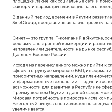
площадки, такие как социальные сети и поиск
факторы и параметры влияющие на его повед
В данный период времени в Якутии развитие
SinetGroup, представившая такие проекты на р
Синет — это группа IT-компаний в Якутске, ос
рекламы, электронной коммерции и развития 
направлениям деятельности на рынке республ
Дальнем Востоке России.
Исходя из перечисленного можно прийти к сл
сферы в структуре мирового ВВП, информаци
приоритетных направлений, куда планируетс
информационные технологии — один из основ
возможности для развития в Республике сфе
Преимуществом Якутии в данной сфере может
Мировая потребность в приросте числа комп
Ежегодный выпуск специалистов по специал
увеличивается.