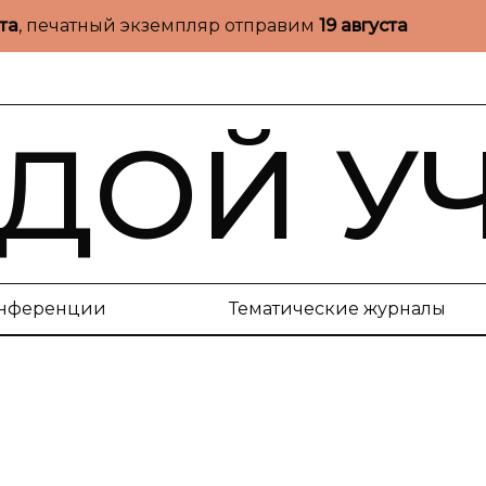
ста
, печатный экземпляр отправим
19 августа
ДОЙ У
нференции
Тематические журналы