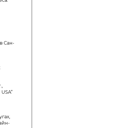
са.
в Сан-
к
.,
 USA”
гах,
айн-