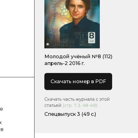
Молодой учёный №8 (112)
апрель-2 2016 г.
Скачать номер в PDF
Скачать часть журнала с этой
статьей
(стр.
Т.3. 48-49
)
:
ре
Спецвыпуск 3
(49 с.)
х
 в