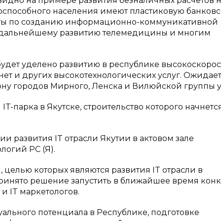
видно на примере развития безналичных расчетов 
доспособного населения имеют пластиковую банков
боты по созданию информационно-коммуникативной
, дальнейшему развитию телемедицины и многим
дет уделено развитию в республике высокоскорос
нет и других высокотехнологических услуг. Ожидае
у городов Мирного, Ленска и Вилюйской группы у
T-парка в Якутске, строительство которого начнется
ии развития IT отрасли Якутии в актовом зале
огий РС (Я).
 целью которых являются развития IT отрасли в
 принято решение запустить в ближайшее время кон
и IT маркетологов.
уального потенциала в Республике, подготовке