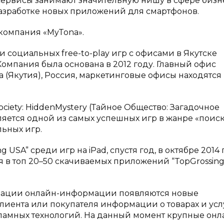
ервисы занимают значительную нишу в сфере бизне
зработке новых приложений для смартфонов.
компания «MyTona».
 социальных free-to-play игр с офисами в Якутске
Компания была основана в 2012 году. Главный офис
а (Якутия), Россия, маркетинговые офисы находятся 
ociety: HiddenMystery (Тайное Общество: Загадочное
ляется одной из самых успешных игр в жанре «поис
ьных игр.
ng USA” среди игр на iPad, спустя год, в октябре 2014 г
ся в топ 20–50 скачиваемых приложений “TopGrossing
изации онлайн-информации появляются новые
иента или покупателя информации о товарах и услу
кламных технологий. На данный момент крупные онл