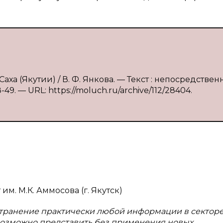
аха (Якутии) / В. Ф. Янкова. — Текст : непосредственн
-49. — URL: https://moluch.ru/archive/112/28404.
. М.К. Аммосова (г. Якутск)
транение практически любой информации в сектор
возможно представить без применения новых