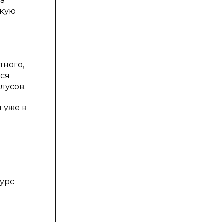
на
скую
тного,
тся
лусов.
 уже в
курс