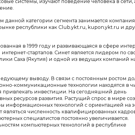
овые системы, изучают поведение человека в сети, 
ение.
м данной категории сегмента занимается компания
ынке республики как Club.ykt.ru, kupon.ykt.ru и дру
нованная в 1999 году и развивающаяся в сфере интер
интернет-стартапов. Синет является лидером по с
ики Саха (Якутия) и одной из ведущих компаний н
едующему выводу. В связи с постоянным ростом дол
онно-коммуникационные технологии находятся в ч
я привлекать инвестиции. На сегодняшний день
ных ресурсов развития. Растущий спрос в мире соз
ры информационных технологий с ориентацией на э
 являться численность квалифицированных кадров
ьютерных специалистов постоянно увеличивается.
ьностям компьютерных технологий в республике