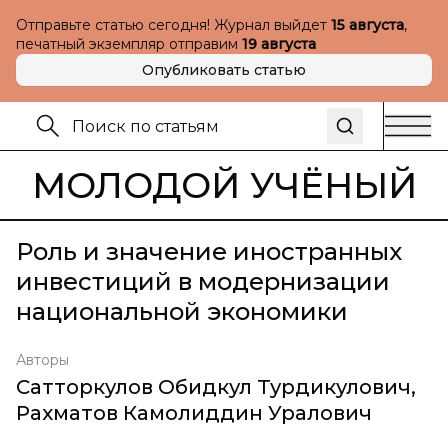
Отправьте статью сегодня! Журнал выйдет
15 августа
,
печатный экземпляр отправим
19 августа
Опубликовать статью
МОЛОДОЙ УЧЁНЫЙ
Роль и значение иностранных
инвестиций в модернизации
национальной экономики
Авторы
Сатторкулов Обидкул Турдикулович
,
Рахматов Камолиддин Уралович