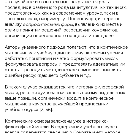
на случайные и сознательные, вскрывается роль
последних в различного рода манипулятивных техниках,
представленных как на современном уровне, так и в
прошлых веках, например, у Шопенгауэра; интерес к
анализу
вопросительных форм
, выявлению их места и
роли в принятии решений, разрешении конфликтов,
организации переговорного процесса и так далее.
Авторы указанного подхода полагают, что в критическое
мышление как учебную дисциплину включены умения
работать с понятиями и чётко формулировать мысль;
формулировать вопросы и представлять адекватные им
ответы; проводить методическое сомнение; выявлять
ошибки рассуждающего субъекта и т.д.
В таком случае оказывается, что история философской
мысли, реконструированная сквозь призму выделенных
выше позиций, органически входит в критическое
мышление в качестве важнейшей предпосылки
учебного курса [2; 68].
Критические основы заложены уже в историко-
философской мысли. В содержании учебного курса
всегда содержатся сведения о Сократе и его методе