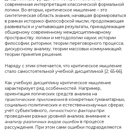
современная интерпретация классической формальной
логики. Во-вторых, критическое мышление – это
синтетическая область знания, начавшая формироваться
в рамках историко-философской мысли, продолжающая
развиваться и учитывающая результаты, принадлежащие
обширному современному междисциплинарному
пространству: логики и методологии науки; истории
философии; риторики; теории переговорного процесса;
дискурсному анализу; теории массовых коммуникаций;
теории принятия решения.
Наряду с этим отмечается, что критическое мышление
стало самостоятельной учебной дисциплиной [2; 65-66].
Как учебную дисциплину критическое мышление
характеризует ряд особенностей. Например,
ориентация логических средств анализа на
практические приложения
в конкретных гуманитарных,
социально-политических и естественнонаучных сферах;
учёт субъективного,
личностного фактора
при
проведении разных уровней анализа; внимание к
анализу различных видов ошибок
в процессе
рассуждения. При этом сами ошибки подразделяются