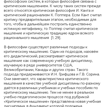
философских систем, в которых философия связана с
критическим мышлением. К числу таких систем прежде
всего относятся критическая философия И. Канта и
критический рационализм К. Поппера. Если Кант считал
критику предварительным этапом, необходимым для
того, чтобы в дальнейшем построить единственно
истинную метафизику, то Поппер считал критическое
мышление и критическую традицию ядром всякого
рационального мышления [1; 29].
В философии существуют различные подходы к
критическому мышлению. Один из подходов, назовём
его дидактический, рассматривает критическое
мышление как современную учебную дисциплину,
изучаемую в ряде университетов США,
Великобритании, Канады и других стран. Такого
подхода придерживаются И.Н. Грифцова и Г.В. Сорина.
Они замечают, что характеристика критического
мышления в качестве учебной дисциплины по-разному
даётся в различных учебниках и учебных пособиях по
критическому мышлению. Тем не менее в реальном
учебно-педагогическом процессе под рубрикой
«Критическое мышление» представлена новая учебная
дисциплина, в фундамент которой положена