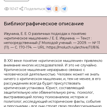
16147
Поделиться
Библиографическое описание
Ивунина, Е. Е. О различных подходах к понятию
«критическое мышление» / Е. Е. Ивунина. — Текст :
непосредственный // Молодой ученый. — 2009. — № 11
(11). — С. 170-174. — URL: https://moluch.ru/archive/11/816.
В XXI веке понятие «критическое мышление» привлекло
внимание многих исследователей. И это не случайно.
Критическое мышление неразрывно связано с
человеческой деятельностью. Человек может не знать
ничего о критическом мышлении, и, тем не менее, в его
рассуждениях всегда будет присутствовать
критическая установка. Юрист, составляющий
защитительную или обвинительную речь; психолог,
выстраивающий логику психоанализа; историк и
политолог, исследующий исторические факты, события
и персоналии – все они строят свою профессиональную