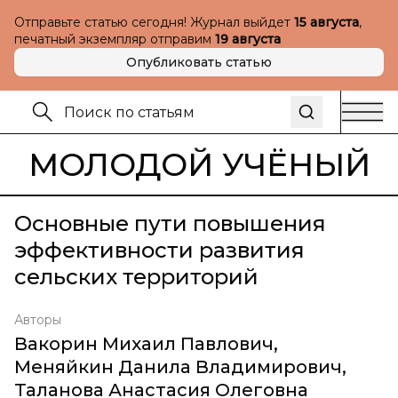
Отправьте статью сегодня! Журнал выйдет
15 августа
,
печатный экземпляр отправим
19 августа
Опубликовать статью
МОЛОДОЙ УЧЁНЫЙ
Основные пути повышения
эффективности развития
сельских территорий
Авторы
Вакорин Михаил Павлович
,
Меняйкин Данила Владимирович
,
Таланова Анастасия Олеговна