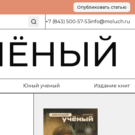
Опубликовать статью
+7 (843) 500-57-53
info@moluch.ru
ЧЁНЫЙ
Юный ученый
Издание книг