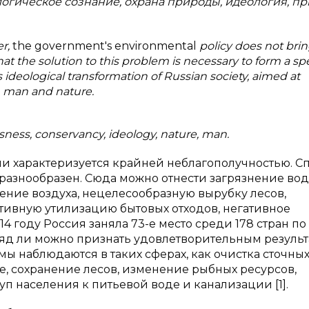
логическое сознание, охрана природы, идеология, пр
er,
the government's environmental
policy does not bri
that the solution to this problem is necessary to form a sp
 ideological transformation of Russian society, aimed at
n man and nature.
usness, conservancy, ideology, nature, man.
и характеризуется крайней неблагополучностью. С
разнообразен. Сюда можно отнести загрязнение во
ение воздуха, нецелесообразную вырубку лесов,
ивную утилизацию бытовых отходов, негативное
14 году Россия заняла 73-е место среди 178 стран по
ряд ли можно признать удовлетворительным результ
ы наблюдаются в таких сферах, как очистка сточных
, сохранение лесов, изменение рыбных ресурсов,
п населения к питьевой воде и канализации [1].