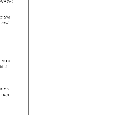
ирода,
ng the
ecial
пектр
ды и
атом.
 вод,