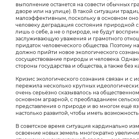
выполнение останется на совести обычных гр
дворе или на улице). В такой ситуации трад
малоэффективным, поскольку в основном оно
человеку деградация состояния природной ср
лишь о себе, а не о природе, не будут воспри
заслуживающую уважения и грамотного отнош
придаток человеческого общества. Поэтому 
должно прийти новое экологического сознан
сосуществование природы и человека. Однако
стороны государства и общества, а также бе
Кризис экологического сознания связан и с 
пережила несколько крупных идеологических
очень серьёзно сказывалось на общественном 
основном аграрной, с преобладанием сельско
представления о природе и во многом ещё я
настолько развитой, чтобы иметь возможност
В советское время ситуация кардинально из
освоение новых земель многократно увеличи