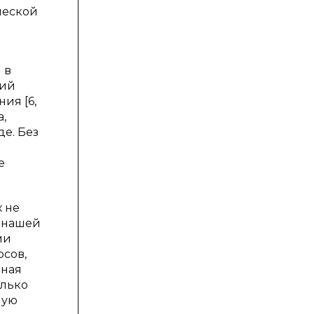
ческой
 в
кий
ия [6,
,
е. Без
е
 не
ь нашей
ми
сов,
нная
олько
ную