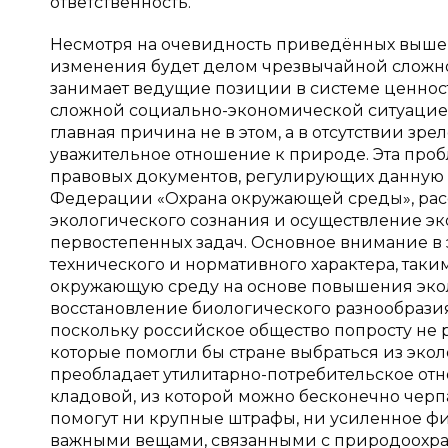
ответственность.
Несмотря на очевидность приведённых выше 
изменения будет делом чрезвычайной сложно
занимает ведущие позиции в системе ценност
сложной социально-экономической ситуацией
главная причина не в этом, а в отсутствии зр
уважительное отношение к природе. Эта про
правовых документов, регулирующих данную 
Федерации «Охрана окружающей среды», рас
экологического сознания и осуществление эк
первостепенных задач. Основное внимание в
технического и нормативного характера, таки
окружающую среду на основе повышения эко
восстановление биологического разнообразия Ро
поскольку российское общество попросту не 
которые помогли бы стране выбраться из эко
преобладает утилитарно-потребительское от
кладовой, из которой можно бесконечно черп
помогут ни крупные штрафы, ни усиленное ф
важными вещами, связанными с природоохран