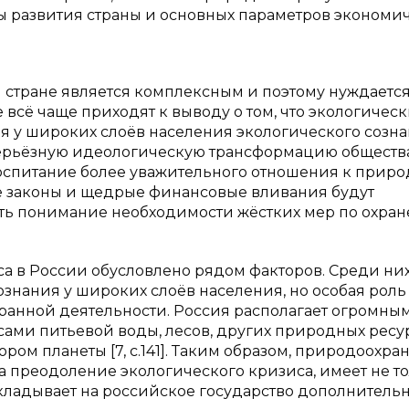
ы развития страны и основных параметров экономи
 стране является комплексным и поэтому нуждается
сё чаще приходят к выводу о том, что экологичес
у широких слоёв населения экологического сознан
 серьёзную идеологическую трансформацию общества
оспитание более уважительного отношения к природ
е законы и щедрые финансовые вливания будут
вать понимание необходимости жёстких мер по охран
а в России обусловлено рядом факторов. Среди них
сознания у широких слоёв населения, но особая рол
ранной деятельности. Россия располагает огромны
ами питьевой воды, лесов, других природных ресур
ом планеты [7, с.141]. Таким образом, природоохра
а преодоление экологического кризиса, имеет не т
акладывает на российское государство дополнитель