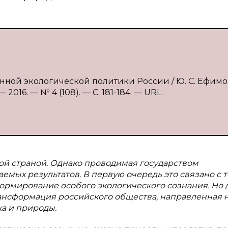
нной экологической политики России / Ю. С. Ефимо
016. — № 4 (108). — С. 181-184. — URL:
ой страной. Однако проводимая государством
мых результатов. В первую очередь это связано с т
рмирование особого экологического сознания. Но 
рансформация российского общества, направленная 
а и природы.