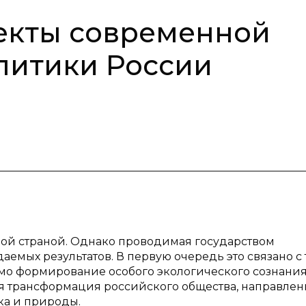
екты современной
литики России
ной страной. Однако проводимая государством
мых результатов. В первую очередь это связано с 
о формирование особого экологического сознания
ая трансформация российского общества, направлен
ка и природы.