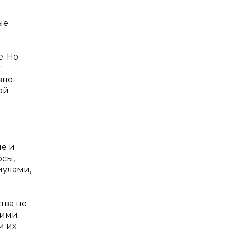
ые
. Но
вно-
ой
е и
осы,
мулами,
тва не
гими
и их