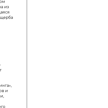
лом
а из
щаяся
ущерба
о
т
инга»,
ов и
и,
его