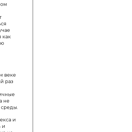
ном
т
ься
учае
 как
ию
м веке
й раз
аичные
а не
 среды.
екса и
 и