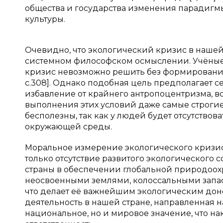
общества и государства изменения парадигм
культуры.
Очевидно, что экологический кризис в нашей
системном философском осмыслении. Учёные в
кризис невозможно решить без формирования 
с.308]. Однако подобная цель предполагает
избавление от крайнего антропоцентризма, в
выполнения этих условий даже самые строги
бесполезны, так как у людей будет отсутство
окружающей среды.
Моральное измерение экологического кризис
только отсутствие развитого экологического 
страны в обеспечении глобальной природоох
неосвоенными землями, колоссальными запас
что делает её важнейшим экологическим донор
деятельность в нашей стране, направленная н
национальное, но и мировое значение, что н