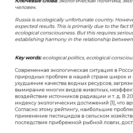
Ключевые слова:
экологическая политика, эко
человек.
Russia is ecologically unfortunate country. Howev
expected results. This is primarily due to the fact 
ecological consciousness. But this requires serious
establishing harmony in the relationship betwee
Key words:
ecological politics, ecological conscio
Современная экологическая ситуация в Росси
природных проблем в нашей стране широк и 
ухудшение качества водных ресурсов, загрязн
вымирание многих видов животных, неэффект
воздействие источников радиации и т. д. В 20
индексу экологических достижений [1], что в
Согласно этому рейтингу, наибольшие проблем
применение пестицидов в сельском хозяйстве
последствия прибрежной рыбной ловли, досту