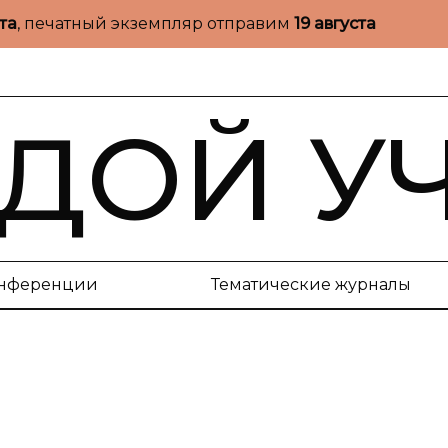
ста
, печатный экземпляр отправим
19 августа
ДОЙ У
нференции
Тематические журналы