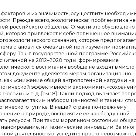
факторов и их значимость, осуществить необходим
сти. Прежде всего, экологическая проблематика не
ей российского общества. Отчасти это обусловлено
, которая привлекает к себе повышенное внимание
елого экологического сознания, которое предполагает
блема становится очевидной при изучении нормати
сферу. Так, в государственной программе Российск
считанной на 2012–2020 годы, формирование
ологического воспитания вообще не входят в число
 этом документе уделяется мерам организационно-
м, как «снижение общей антропогенной нагрузки на
логической эффективности экономики», «сохранени
ссии» и т. д. [см.: 8]. Такой подход вызывает вопр
располагает таким набором ценностей и такими сти
логического тупика. В нашей стране по-прежнему
ношение к природе, восприятие её как бездушной
ать ресурсы. При таком моральном состоянии общес
инансирование, ни технические инновации. За мно
ной деятельностью, уследить просто невозможно, 