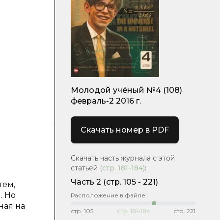
Молодой учёный №4 (108)
февраль-2 2016 г.
Скачать номер в PDF
Скачать часть журнала с этой
статьей
(стр.
181-184
)
:
Часть 2
(cтр. 105 - 221)
тем,
. Но
Расположение в файле:
ная на
стр.
105
стр.
181-184
стр.
221