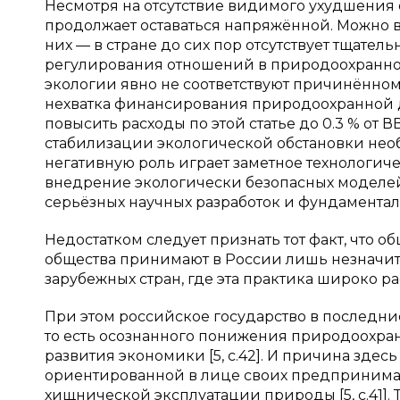
Несмотря на отсутствие видимого ухудшения 
продолжает оставаться напряжённой. Можно 
них — в стране до сих пор отсутствует тщател
регулирования отношений в природоохранной 
экологии явно не соответствуют причинённому
нехватка финансирования природоохранной де
повысить расходы по этой статье до 0.3 % от ВВ
стабилизации экологической обстановки необхо
негативную роль играет заметное технологиче
внедрение экологически безопасных моделе
серьёзных научных разработок и фундамента
Недостатком следует признать тот факт, что 
общества принимают в России лишь незначите
зарубежных стран, где эта практика широко ра
При этом российское государство в последни
то есть осознанного понижения природоохра
развития экономики [5, с.42]. И причина здес
ориентированной в лице своих предпринима
хищнической эксплуатации природы [5, с.41].