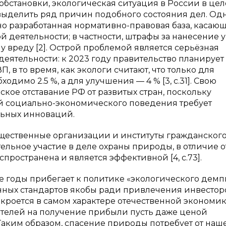
обстановки, экологическая ситуация в России в це
выделить ряд причин подобного состояния дел. Одн
ьно разработанная нормативно-правовая база, касаю
деятельности; в частности, штрафы за нанесение 
 вреду [2]. Острой проблемой является серьёзная
ятельности: к 2023 году правительство планирует
П, в то время, как экологи считают, что только для
димо 2.5 %, а для улучшения — 4 % [3, с.31]. Свою
ское отставание РФ от развитых стран, поскольку
й социально-экономического поведения требует
льных инноваций.
общественные организации и институты гражданског
льное участие в деле охраны природы, в отличие о
спространена и является эффективной [4, с.73].
е годы прибегает к политике «экологического демп
нных стандартов якобы ради привлечения инвестор
ь кроется в самом характере отечественной экономик
телей на получение прибыли пусть даже ценой
 Таким образом, спасение природы потребует от наш