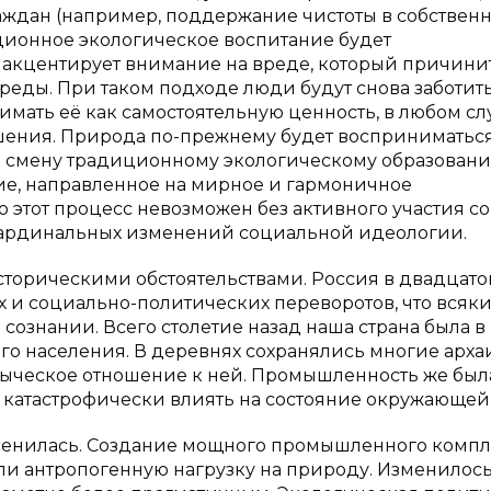
аждан (например, поддержание чистоты в собствен
иционное экологическое воспитание будет
 акцентирует внимание на вреде, который причини
еды. При таком подходе люди будут снова заботит
нимать её как самостоятельную ценность, в любом сл
ения. Природа по-прежнему будет восприниматься
на смену традиционному экологическому образован
ие, направленное на мирное и гармоничное
 этот процесс невозможен без активного участия со
з кардинальных изменений социальной идеологии.
историческими обстоятельствами. Россия в двадцато
 и социально-политических переворотов, что всяки
сознании. Всего столетие назад наша страна была в
го населения. В деревнях сохранялись многие арх
зыческое отношение к ней. Промышленность же был
ь катастрофически влиять на состояние окружающей
менилась. Создание мощного промышленного компл
ли антропогенную нагрузку на природу. Изменилось