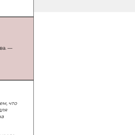
ва. —
ем, что
для
на