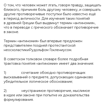
О том, что человек может лгать, говоря правду, защищать
близкого, причиняя боль другому человеку, и совершать
другие противоречивые поступки было известно ещё
в период античности. Для изучения таких понятий
в древней Греции был выдвинут термин «антиномия»,
что в переводе с греческого обозначает противоречие
в законе.
Термин «антиномия» был впервые предложен
представителем поздней протестантской
неосхоластикиРудольфом Гоклениусом.
В советском толковом словаре более подробная
трактовка понятия «антиномии» имеет два значения:
1) сочетание обоюдно противоречащих
высказываний о предмете, допускающих одинаково
убедительное логическое обоснование;
2) неустранимое противоречие, мыслимое
в идее или законе при попытке их доказательства
формулирования.