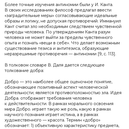
Более точные изучения антиномии были у И. Канта.
В своих исследованиях философ предлагал ввести
«заградительные меры» согласовывающие идеальные
образы и логику, не допуская противоречий. Иммануил
Кант считал зло необходимым следствием чувственной
природы человека. По утверждениям Канта разум
человека не может выйти за пределы чувственного
опыта и познать «вещи в себе». Что делает возможным
существование тезиса и антитезиса, образующие
неразрешимые противоречия — антиномии [9, с. 113].
В толковом словаре В. Даля дается следующее
толкование добра:
Добро — это наиболее общее оценочное понятие,
обозначающее позитивный аспект человеческой
деятельности; является противоположностью зла. Идея
Добра. отображает требования человека
к действительности. В рамках морального освоения
мира Добро. играет такую же роль, какую в рамках
научного познания играет истина, а в рамках
художественного — красота. Термин «добро»
обозначает: 1) объективную характеристику предмета,