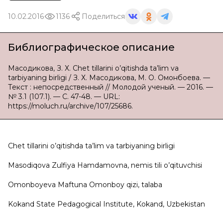
10.02.2016
1136
Поделиться
Библиографическое описание
Масодикова, З. Х. Chet tillarini o’qitishda ta’lim va
tarbiyaning birligi / З. Х. Масодикова, М. О. Омонбоева. —
Текст : непосредственный // Молодой ученый. — 2016. —
№ 3.1 (107.1). — С. 47-48. — URL:
https://moluch.ru/archive/107/25686.
Chet tillarini o’qitishda ta’lim va tarbiyaning birligi
Masodiqova Zulfiya Hamdamovna, nemis tili o’qituvchisi
Omonboyeva Maftuna Omonboy qizi, talaba
Kokand State Pedagogical Institute, Kokand, Uzbekistan