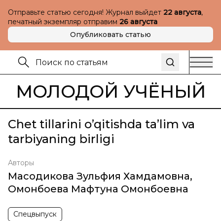
Отправьте статью сегодня! Журнал выйдет
22 августа
,
печатный экземпляр отправим
26 августа
Опубликовать статью
МОЛОДОЙ УЧЁНЫЙ
Chet tillarini o’qitishda ta’lim va
tarbiyaning birligi
Авторы
Масодикова Зульфия Хамдамовна
,
Омонбоева Мафтуна Омонбоевна
Спецвыпуск