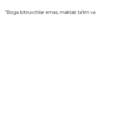
“Bizga bitiruvchilar emas, maktab ta’lim va