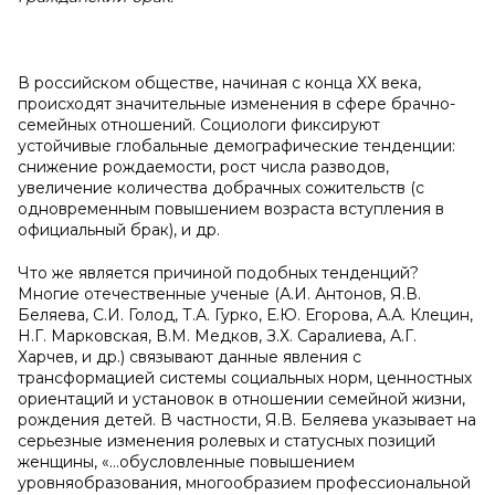
В российском обществе, начиная с конца ХХ века,
происходят значительные изменения в сфере брачно-
семейных отношений. Социологи фиксируют
устойчивые глобальные демографические тенденции:
снижение рождаемости, рост числа разводов,
увеличение количества добрачных сожительств (с
одновременным повышением возраста вступления в
официальный брак), и др.
Что же является причиной подобных тенденций?
Многие отечественные ученые (А.И. Антонов, Я.В.
Беляева, С.И. Голод, Т.А. Гурко, Е.Ю. Егорова, А.А. Клецин,
Н.Г. Марковская, В.М. Медков, З.Х. Саралиева, А.Г.
Харчев, и др.) связывают данные явления с
трансформацией системы социальных норм, ценностных
ориентаций и установок в отношении семейной жизни,
рождения детей. В частности, Я.В. Беляева указывает на
серьезные изменения ролевых и статусных позиций
женщины, «…обусловленные повышением
уровняобразования, многообразием профессиональной