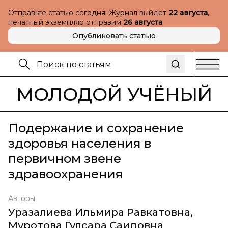
Отправьте статью сегодня! Журнал выйдет
22 августа
,
печатный экземпляр отправим
26 августа
Опубликовать статью
МОЛОДОЙ УЧЁНЫЙ
Подержание и сохранение
здоровья населения в
первичном звене
здравоохранения
Авторы
Уразалиева Ильмира Равкатовна
,
Муротова Гулсара Саидовна