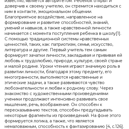
известно, является авторитетом. Ребенок открыт и
доверчив к своему учителю, он стремится находиться с
ним в контакте, эмоциональном общении.
Благоприятное воздействие, направленное на
формирование и развитие способностей, знаний,
умений и навыков, а также нравственной личности
начинается с момента поступления ребенка в школу[1].
С помощью традиционной системы нравственных
ценностей, таких, как: патриотизм, семья, искусство,
литература и другие. Первый учитель тем самым
формирует зачатки личности, закладывая и прививая ей
любовь к трудолюбию, природе, культуре, своей стране
и малой родине. Уроки чтения играют значимую роль в
развитии личности, благодаря этому предмету, его
многогранности, выполняются нравственные и
этические задачи, а также развиваются чувство
любознательности и любви к родному слову. Через
знакомство с художественными произведениями
ученики продолжают интенсивно развивать свое
мышление, речь, воображение. Он способен к
пересказыванию текстов, способен предугадывать
некоторые фрагменты из произведений. На фоне этого
формируется логика, а также, что является
немаловажным, способность к фантазированию [4, с.126].