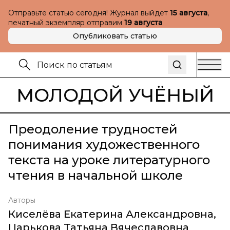
Отправьте статью сегодня! Журнал выйдет
15 августа
,
печатный экземпляр отправим
19 августа
Опубликовать статью
МОЛОДОЙ УЧЁНЫЙ
Преодоление трудностей
понимания художественного
текста на уроке литературного
чтения в начальной школе
Авторы
Киселёва Екатерина Александровна
,
Царькова Татьяна Вячеславовна