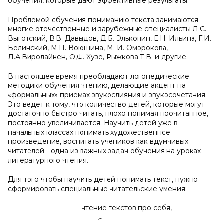
обучения, которые дают эффективные результаты.
Проблемой обучения пониманию текста занимаются
многие отечественные и зарубежные специалисты Л.С.
Выготский, В.В. Давыдов, Д.Б. Эльконин, Е.Н. Ильина, Г.И.
Белинский, М.П. Воюшина, М. И. Оморокова,
Л.А.Виролайнен, О,Ф. Хузе, Рыжкова Т.В. и другие.
В настоящее время преобладают логопедические
методики обучения чтению, делающие акцент на
«формальных» приемах звукослияния и звукосочетания.
Это ведет к тому, что количество детей, которые могут
достаточно быстро читать, плохо понимая прочитанное,
постоянно увеличивается. Научить детей уже в
начальных классах понимать художественное
произведение, воспитать учеников как вдумчивых
читателей - одна из важных задач обучения на уроках
литературного чтения.
Для того чтобы научить детей понимать текст, нужно
сформировать специальные читательские умения:
чтение текстов про себя,