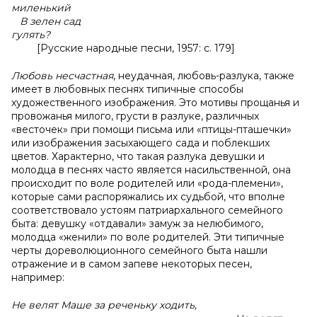
миленький
В зелен сад
гулять?
[Русские народные песни, 1957: с. 179]
Любовь несчастная
, неудачная, любовь-разлука, также
имеет в любовных песнях типичные способы
художественного изображения. Это мотивы прощанья и
провожанья милого, грусти в разлуке, различных
«весточек» при помощи письма или «птицы-пташечки»
или изображения засыхающего сада и поблекших
цветов. Характерно, что такая разлука девушки и
молодца в песнях часто является насильственной, она
происходит по воле родителей или «рода-племени»,
которые сами распоряжались их судьбой, что вполне
соответствовало устоям патриархального семейного
быта: девушку «отдавали» замуж за нелюбимого,
молодца «женили» по воле родителей. Эти типичные
черты дореволюционного семейного быта нашли
отражение и в самом запеве некоторых песен,
например:
Не велят Маше за реченьку ходить,