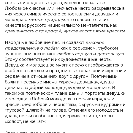
светлых и радостных до задушевно-печальных.
Любовное счастье или несчастье часто раскрывалось в
них через символические сопоставления девушки и
молодца с
миром природы
, что говорит о таких
качествах русского национального менталитета, как
сращенность с природой, чуткое восприятие красоты
.
Народные любовные песни создают
высокое
представление о любви
, как о серьезном, глубоком
чувстве, они воспевают
любовь верную и длительную
.
Этому соответствует и их художественные черты.
Девушка и молодец во многих песнях изображаются в
особенно светлых и праздничных тонах, они искренни и
сердечны в отношениях друг с другом. Поэтичными
были и песенные имена: «красна девушка», «душа-
девица», «добрый молодец», «удалой молодчик». В
таком же поэтическом плане даны и портреты девушки
и молодца. «Добрый молодец» в песнях наряден и
красив, «чернобров и черноглаз», с «русыми кудрями» и
«пуховой шляпой» на голове. Отмечая его молодость и
удаль, песни особенно подчеркивают и то, что он
«холост, не женат»: