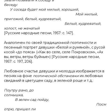
Звали-позывали к соседу в
беседу:
У соседа будет мой милый, хороший,
Мой милый,
пригожий, белый, кудреватый,
Белый, кудреватый,
холост, не женатый
[Русские народные песни, 1957: с. 147].
Аналогичен по своей традиционной поэтичности и
песенный портрет девушки «белой и румяной», с русой
косой «до пояса» («Как во селе, селе Покровском», «Ах
вы, ветры, ветры буйные») [Русские народные песни,
1957: с. 197, 206].
Любовное счастье девушки и молодца изображается в
песнях на фоне
поэтической обстановки
их любовных
свиданий в цветущем саду, в зеленой роще и т.д.:
Поутру рано, до
солнышка,
В зелен сад пойду,
Посм
отрю, пришел ли