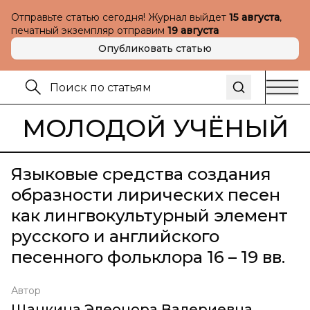
Отправьте статью сегодня! Журнал выйдет
15 августа
,
печатный экземпляр отправим
19 августа
Опубликовать статью
МОЛОДОЙ УЧЁНЫЙ
Языковые средства создания
образности лирических песен
как лингвокультурный элемент
русского и английского
песенного фольклора 16 – 19 вв.
Автор
Щанкина Элеонора Валериевна